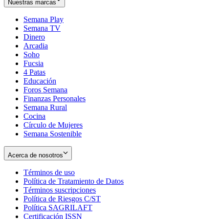
Nuestras marcas
Semana Play
Semana TV
Dinero
Arcadia
Soho
Opens
Fucsia
in
Opens
4 Patas
new
in
Educación
window
new
Foros Semana
window
Finanzas Personales
Semana Rural
Cocina
Círculo de Mujeres
Semana Sostenible
Acerca de nosotros
Términos de uso
Opens
Política de Tratamiento de Datos
in
Opens
Términos suscripciones
new
Opens
in
Política de Riesgos C/ST
window
in
Opens
new
Política SAGRILAFT
Opens
new
in
window
Certificación ISSN
Opens
in
window
new