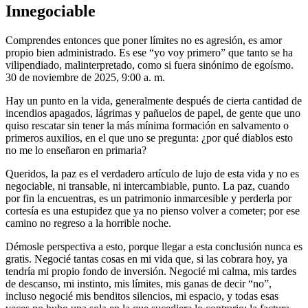
Innegociable
Comprendes entonces que poner límites no es agresión, es amor
propio bien administrado. Es ese “yo voy primero” que tanto se ha
vilipendiado, malinterpretado, como si fuera sinónimo de egoísmo.
30 de noviembre de 2025, 9:00 a. m.
Hay un punto en la vida, generalmente después de cierta cantidad de
incendios apagados, lágrimas y pañuelos de papel, de gente que uno
quiso rescatar sin tener la más mínima formación en salvamento o
primeros auxilios, en el que uno se pregunta: ¿por qué diablos esto
no me lo enseñaron en primaria?
Queridos, la paz es el verdadero artículo de lujo de esta vida y no es
negociable, ni transable, ni intercambiable, punto. La paz, cuando
por fin la encuentras, es un patrimonio inmarcesible y perderla por
cortesía es una estupidez que ya no pienso volver a cometer; por ese
camino no regreso a la horrible noche.
Démosle perspectiva a esto, porque llegar a esta conclusión nunca es
gratis. Negocié tantas cosas en mi vida que, si las cobrara hoy, ya
tendría mi propio fondo de inversión. Negocié mi calma, mis tardes
de descanso, mi instinto, mis límites, mis ganas de decir “no”,
incluso negocié mis benditos silencios, mi espacio, y todas esas