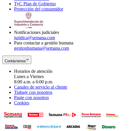
TyC Plan de Gobierno
in
new
Opens
window
Protección del consumidor
new
window
in
Opens
window
new
in
window
new
window
Notificaciones judiciales
juridica@semana.com
Para contactar a gestión humana
gestionhumana@semana.com
Contáctenos
Horarios de atención
Lunes a Viernes
8:00 a.m. a 6:00 p.m.
Canales de servicio al cliente
Trabaje con nosotros
Paute con nosotros
Cookies