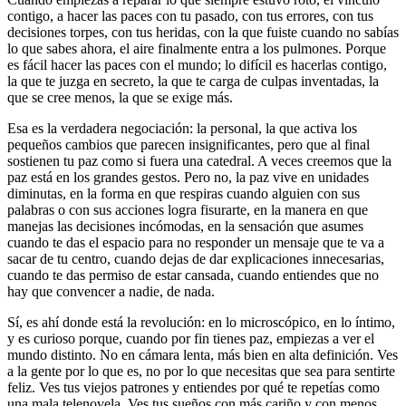
contigo, a hacer las paces con tu pasado, con tus errores, con tus
decisiones torpes, con tus heridas, con la que fuiste cuando no sabías
lo que sabes ahora, el aire finalmente entra a los pulmones. Porque
es fácil hacer las paces con el mundo; lo difícil es hacerlas contigo,
la que te juzga en secreto, la que te carga de culpas inventadas, la
que se cree menos, la que se exige más.
Esa es la verdadera negociación: la personal, la que activa los
pequeños cambios que parecen insignificantes, pero que al final
sostienen tu paz como si fuera una catedral. A veces creemos que la
paz está en los grandes gestos. Pero no, la paz vive en unidades
diminutas, en la forma en que respiras cuando alguien con sus
palabras o con sus acciones logra fisurarte, en la manera en que
manejas las decisiones incómodas, en la sensación que asumes
cuando te das el espacio para no responder un mensaje que te va a
sacar de tu centro, cuando dejas de dar explicaciones innecesarias,
cuando te das permiso de estar cansada, cuando entiendes que no
hay que convencer a nadie, de nada.
Sí, es ahí donde está la revolución: en lo microscópico, en lo íntimo,
y es curioso porque, cuando por fin tienes paz, empiezas a ver el
mundo distinto. No en cámara lenta, más bien en alta definición. Ves
a la gente por lo que es, no por lo que necesitas que sea para sentirte
feliz. Ves tus viejos patrones y entiendes por qué te repetías como
una mala telenovela. Ves tus sueños con más cariño y con menos