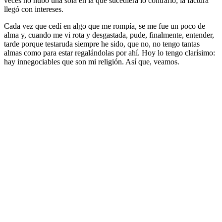
veces no hubo una sola en la que sucediera lo contrario; la factura
llegó con intereses.
Cada vez que cedí en algo que me rompía, se me fue un poco de
alma y, cuando me vi rota y desgastada, pude, finalmente, entender,
tarde porque testaruda siempre he sido, que no, no tengo tantas
almas como para estar regalándolas por ahí. Hoy lo tengo clarísimo:
hay innegociables que son mi religión. Así que, veamos.