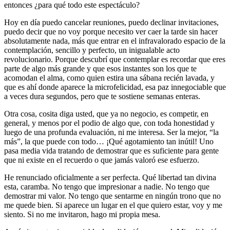
entonces ¿para qué todo este espectáculo?
Hoy en día puedo cancelar reuniones, puedo declinar invitaciones,
puedo decir que no voy porque necesito ver caer la tarde sin hacer
absolutamente nada, más que entrar en el infravalorado espacio de la
contemplación, sencillo y perfecto, un inigualable acto
revolucionario. Porque descubrí que contemplar es recordar que eres
parte de algo más grande y que esos instantes son los que te
acomodan el alma, como quien estira una sábana recién lavada, y
que es ahí donde aparece la microfelicidad, esa paz innegociable que
a veces dura segundos, pero que te sostiene semanas enteras.
Otra cosa, cosita diga usted, que ya no negocio, es competir, en
general, y menos por el podio de algo que, con toda honestidad y
luego de una profunda evaluación, ni me interesa. Ser la mejor, “la
más”, la que puede con todo… ¡Qué agotamiento tan inútil! Uno
pasa media vida tratando de demostrar que es suficiente para gente
que ni existe en el recuerdo o que jamás valoró ese esfuerzo.
He renunciado oficialmente a ser perfecta. Qué libertad tan divina
esta, caramba. No tengo que impresionar a nadie. No tengo que
demostrar mi valor. No tengo que sentarme en ningún trono que no
me quede bien. Si aparece un lugar en el que quiero estar, voy y me
siento. Si no me invitaron, hago mi propia mesa.