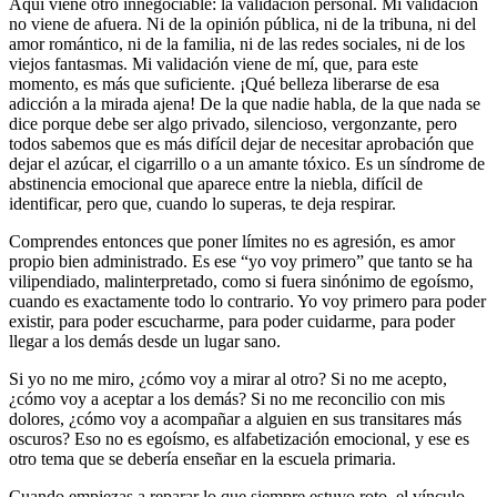
Aquí viene otro innegociable: la validación personal. Mi validación
no viene de afuera. Ni de la opinión pública, ni de la tribuna, ni del
amor romántico, ni de la familia, ni de las redes sociales, ni de los
viejos fantasmas. Mi validación viene de mí, que, para este
momento, es más que suficiente. ¡Qué belleza liberarse de esa
adicción a la mirada ajena! De la que nadie habla, de la que nada se
dice porque debe ser algo privado, silencioso, vergonzante, pero
todos sabemos que es más difícil dejar de necesitar aprobación que
dejar el azúcar, el cigarrillo o a un amante tóxico. Es un síndrome de
abstinencia emocional que aparece entre la niebla, difícil de
identificar, pero que, cuando lo superas, te deja respirar.
Comprendes entonces que poner límites no es agresión, es amor
propio bien administrado. Es ese “yo voy primero” que tanto se ha
vilipendiado, malinterpretado, como si fuera sinónimo de egoísmo,
cuando es exactamente todo lo contrario. Yo voy primero para poder
existir, para poder escucharme, para poder cuidarme, para poder
llegar a los demás desde un lugar sano.
Si yo no me miro, ¿cómo voy a mirar al otro? Si no me acepto,
¿cómo voy a aceptar a los demás? Si no me reconcilio con mis
dolores, ¿cómo voy a acompañar a alguien en sus transitares más
oscuros? Eso no es egoísmo, es alfabetización emocional, y ese es
otro tema que se debería enseñar en la escuela primaria.
Cuando empiezas a reparar lo que siempre estuvo roto, el vínculo