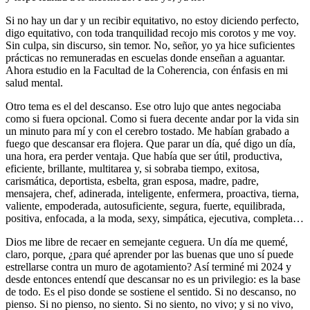
Si no hay un dar y un recibir equitativo, no estoy diciendo perfecto,
digo equitativo, con toda tranquilidad recojo mis corotos y me voy.
Sin culpa, sin discurso, sin temor. No, señor, yo ya hice suficientes
prácticas no remuneradas en escuelas donde enseñan a aguantar.
Ahora estudio en la Facultad de la Coherencia, con énfasis en mi
salud mental.
Otro tema es el del descanso. Ese otro lujo que antes negociaba
como si fuera opcional. Como si fuera decente andar por la vida sin
un minuto para mí y con el cerebro tostado. Me habían grabado a
fuego que descansar era flojera. Que parar un día, qué digo un día,
una hora, era perder ventaja. Que había que ser útil, productiva,
eficiente, brillante, multitarea y, si sobraba tiempo, exitosa,
carismática, deportista, esbelta, gran esposa, madre, padre,
mensajera, chef, adinerada, inteligente, enfermera, proactiva, tierna,
valiente, empoderada, autosuficiente, segura, fuerte, equilibrada,
positiva, enfocada, a la moda, sexy, simpática, ejecutiva, completa…
Dios me libre de recaer en semejante ceguera. Un día me quemé,
claro, porque, ¿para qué aprender por las buenas que uno sí puede
estrellarse contra un muro de agotamiento? Así terminé mi 2024 y
desde entonces entendí que descansar no es un privilegio: es la base
de todo. Es el piso donde se sostiene el sentido. Si no descanso, no
pienso. Si no pienso, no siento. Si no siento, no vivo; y si no vivo,