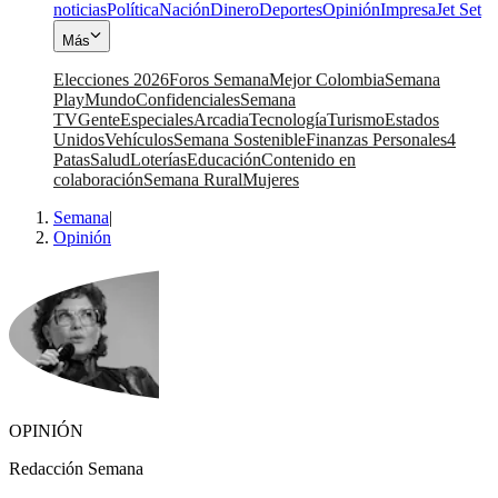
noticias
Política
Nación
Dinero
Deportes
Opinión
Impresa
Jet Set
Más
Elecciones 2026
Foros Semana
Mejor Colombia
Semana
Play
Mundo
Confidenciales
Semana
TV
Gente
Especiales
Arcadia
Tecnología
Turismo
Estados
Unidos
Vehículos
Semana Sostenible
Finanzas Personales
4
Patas
Salud
Loterías
Educación
Contenido en
colaboración
Semana Rural
Mujeres
Semana
|
Opinión
OPINIÓN
Redacción Semana