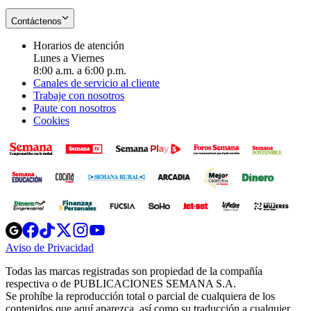
Contáctenos
Horarios de atención
Lunes a Viernes
8:00 a.m. a 6:00 p.m.
Canales de servicio al cliente
Trabaje con nosotros
Paute con nosotros
Cookies
Opens
Opens
Opens
Opens
Opens
in
in
in
in
in
Aviso de Privacidad
Opens
new
new
new
new
new
in
window
window
window
window
window
Todas las marcas registradas son propiedad de la compañía
new
respectiva o de PUBLICACIONES SEMANA S.A.
window
Se prohíbe la reproducción total o parcial de cualquiera de los
contenidos que aquí aparezca, así como su traducción a cualquier