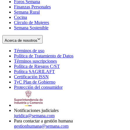
Foros Semana
window
Finanzas Personales
Semana Rural
Cocina
Círculo de Mujeres
Semana Sostenible
Acerca de nosotros
Términos de uso
Opens
Política de Tratamiento de Datos
in
Opens
Términos suscripciones
new
Opens
in
Política de Riesgos C/ST
window
in
Opens
new
Política SAGRILAFT
Opens
new
in
window
Certificación ISSN
Opens
in
window
new
TyC Plan de Gobierno
in
new
Opens
window
Protección del consumidor
new
window
in
Opens
window
new
in
window
new
window
Notificaciones judiciales
juridica@semana.com
Para contactar a gestión humana
gestionhumana@semana.com