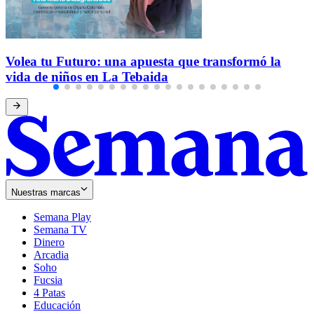
Volea tu Futuro: una apuesta que transformó la
vida de niños en La Tebaida
Nuestras marcas
Semana Play
Semana TV
Dinero
Arcadia
Soho
Opens
Fucsia
in
Opens
4 Patas
new
in
Educación
window
new