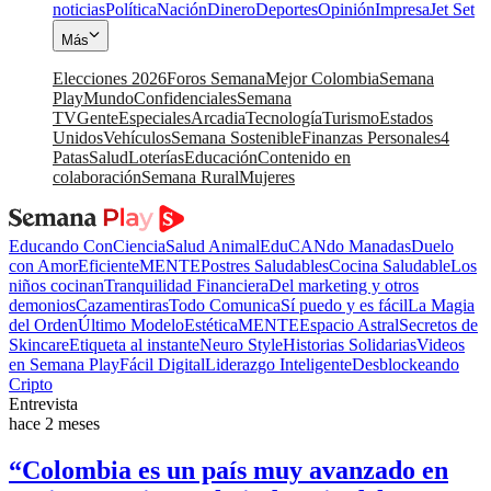
noticias
Política
Nación
Dinero
Deportes
Opinión
Impresa
Jet Set
Más
Elecciones 2026
Foros Semana
Mejor Colombia
Semana
Play
Mundo
Confidenciales
Semana
TV
Gente
Especiales
Arcadia
Tecnología
Turismo
Estados
Unidos
Vehículos
Semana Sostenible
Finanzas Personales
4
Patas
Salud
Loterías
Educación
Contenido en
colaboración
Semana Rural
Mujeres
Educando ConCiencia
Salud Animal
EduCANdo Manadas
Duelo
con Amor
EficienteMENTE
Postres Saludables
Cocina Saludable
Los
niños cocinan
Tranquilidad Financiera
Del marketing y otros
demonios
Cazamentiras
Todo Comunica
Sí puedo y es fácil
La Magia
del Orden
Último Modelo
EstéticaMENTE
Espacio Astral
Secretos de
Skincare
Etiqueta al instante
Neuro Style
Historias Solidarias
Videos
en Semana Play
Fácil Digital
Liderazgo Inteligente
Desblockeando
Cripto
Entrevista
hace 2 meses
“Colombia es un país muy avanzado en