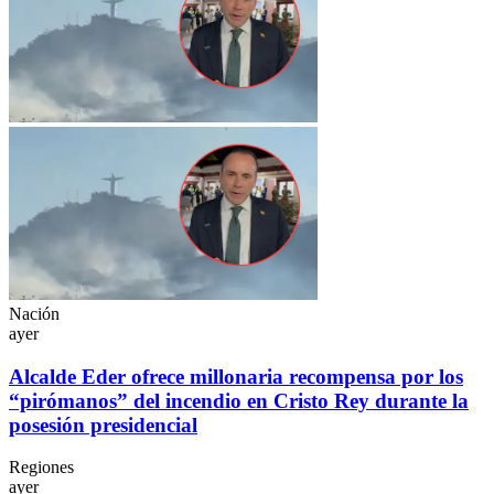
Nación
ayer
Alcalde Eder ofrece millonaria recompensa por los
“pirómanos” del incendio en Cristo Rey durante la
posesión presidencial
Regiones
ayer