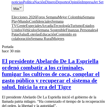
noticias
Política
Nación
Dinero
Deportes
Opinión
Impresa
Jet Set
Más
Elecciones 2026
Foros Semana
Mejor Colombia
Semana
Play
Mundo
Confidenciales
Semana
TV
Gente
Especiales
Arcadia
Tecnología
Turismo
Estados
Unidos
Vehículos
Semana Sostenible
Finanzas Personales
4
Patas
Salud
Loterías
Educación
Contenido en
colaboración
Semana Rural
Mujeres
Portada
hace 30 min
El presidente Abelardo De La Espriella
ordenó combatir a los criminales,
fumigar los cultivos de coca, congelar el
gasto público y recuperar el sistema de
salud. Inicia la era del Tigre
El presidente Abelardo De La Espriella inició el gobierno de la
llamada patria milagro. “Ha comenzado el tiempo de la recuperación
del orden, la libertad y la autoridad”.