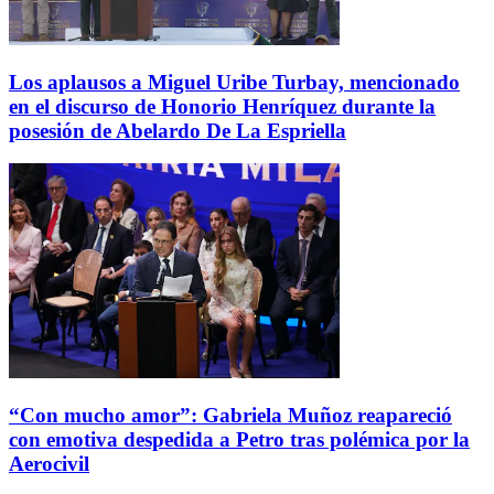
Los aplausos a Miguel Uribe Turbay, mencionado
en el discurso de Honorio Henríquez durante la
posesión de Abelardo De La Espriella
“Con mucho amor”: Gabriela Muñoz reapareció
con emotiva despedida a Petro tras polémica por la
Aerocivil