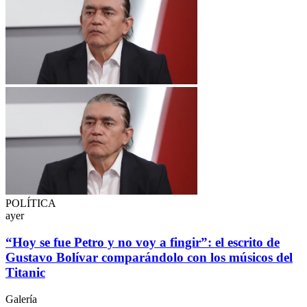
POLÍTICA
ayer
“Hoy se fue Petro y no voy a fingir”: el escrito de
Gustavo Bolívar comparándolo con los músicos del
Titanic
Galería