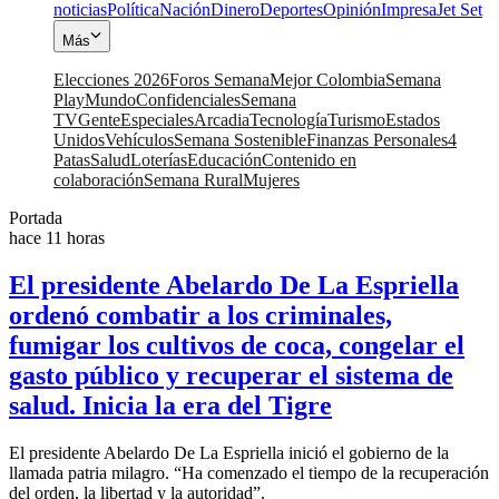
noticias
Política
Nación
Dinero
Deportes
Opinión
Impresa
Jet Set
Más
Elecciones 2026
Foros Semana
Mejor Colombia
Semana
Play
Mundo
Confidenciales
Semana
TV
Gente
Especiales
Arcadia
Tecnología
Turismo
Estados
Unidos
Vehículos
Semana Sostenible
Finanzas Personales
4
Patas
Salud
Loterías
Educación
Contenido en
colaboración
Semana Rural
Mujeres
Portada
hace 11 horas
El presidente Abelardo De La Espriella
ordenó combatir a los criminales,
fumigar los cultivos de coca, congelar el
gasto público y recuperar el sistema de
salud. Inicia la era del Tigre
El presidente Abelardo De La Espriella inició el gobierno de la
llamada patria milagro. “Ha comenzado el tiempo de la recuperación
del orden, la libertad y la autoridad”.