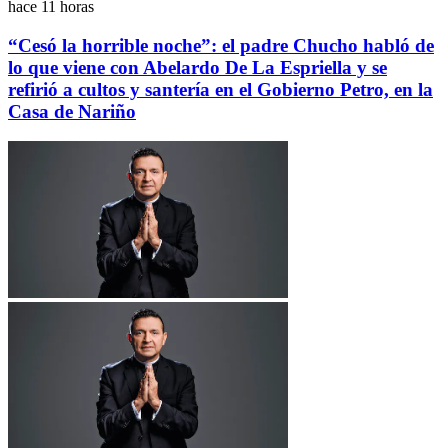
hace 11 horas
“Cesó la horrible noche”: el padre Chucho habló de
lo que viene con Abelardo De La Espriella y se
refirió a cultos y santería en el Gobierno Petro, en la
Casa de Nariño