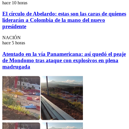
hace 10 horas
El círculo de Abelardo: estas son las caras de quienes
liderarán a Colombia de la mano del nuevo
presidente
NACIÓN
hace 5 horas
Atentado en la vía Panamericana: así quedó el peaje
de Mondomo tras ataque con explosivos en plena
madrugada