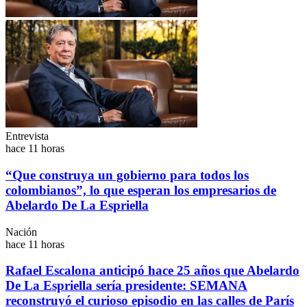
Entrevista
hace 11 horas
“Que construya un gobierno para todos los
colombianos”, lo que esperan los empresarios de
Abelardo De La Espriella
Nación
hace 11 horas
Rafael Escalona anticipó hace 25 años que Abelardo
De La Espriella sería presidente: SEMANA
reconstruyó el curioso episodio en las calles de París