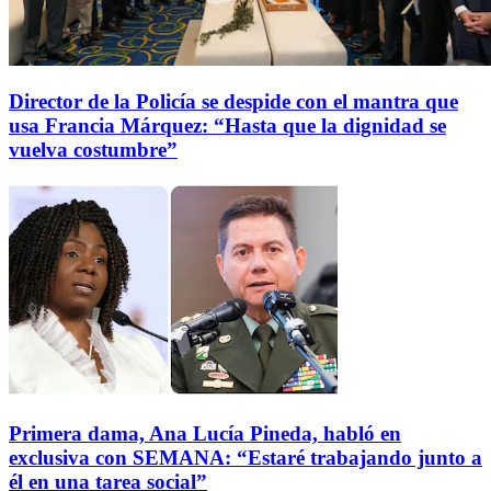
Director de la Policía se despide con el mantra que
usa Francia Márquez: “Hasta que la dignidad se
vuelva costumbre”
Primera dama, Ana Lucía Pineda, habló en
exclusiva con SEMANA: “Estaré trabajando junto a
él en una tarea social”