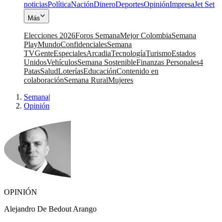
noticias
Política
Nación
Dinero
Deportes
Opinión
Impresa
Jet Set
Más
Elecciones 2026
Foros Semana
Mejor Colombia
Semana
Play
Mundo
Confidenciales
Semana
TV
Gente
Especiales
Arcadia
Tecnología
Turismo
Estados
Unidos
Vehículos
Semana Sostenible
Finanzas Personales
4
Patas
Salud
Loterías
Educación
Contenido en
colaboración
Semana Rural
Mujeres
Semana
|
Opinión
OPINIÓN
Alejandro De Bedout Arango