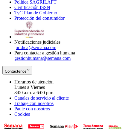
Política SAGRILAFT
Opens
new
in
window
Certificación ISSN
Opens
in
window
new
TyC Plan de Gobierno
in
new
Opens
window
Protección del consumidor
new
window
in
Opens
window
new
in
window
new
window
Notificaciones judiciales
juridica@semana.com
Para contactar a gestión humana
gestionhumana@semana.com
Contáctenos
Horarios de atención
Lunes a Viernes
8:00 a.m. a 6:00 p.m.
Canales de servicio al cliente
Trabaje con nosotros
Paute con nosotros
Cookies