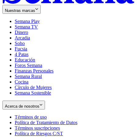
Nuestras marcas
Semana Play
Semana TV
Dinero
Arcadia
Soho
Opens
Fucsia
in
Opens
4 Patas
new
in
Educación
window
new
Foros Semana
window
Finanzas Personales
Semana Rural
Cocina
Círculo de Mujeres
Semana Sostenible
Acerca de nosotros
Términos de uso
Opens
Política de Tratamiento de Datos
in
Opens
Términos suscripciones
new
Opens
in
Política de Riesgos C/ST
window
in
Opens
new