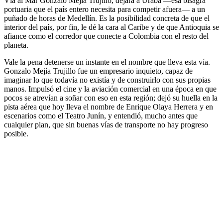
Vía al Mar Gonzalo Mejía Trujillo, dejará a Urabá —esa bisagra
portuaria que el país entero necesita para competir afuera— a un
puñado de horas de Medellín. Es la posibilidad concreta de que el
interior del país, por fin, le dé la cara al Caribe y de que Antioquia se
afiance como el corredor que conecte a Colombia con el resto del
planeta.
Vale la pena detenerse un instante en el nombre que lleva esta vía.
Gonzalo Mejía Trujillo fue un empresario inquieto, capaz de
imaginar lo que todavía no existía y de construirlo con sus propias
manos. Impulsó el cine y la aviación comercial en una época en que
pocos se atrevían a soñar con eso en esta región; dejó su huella en la
pista aérea que hoy lleva el nombre de Enrique Olaya Herrera y en
escenarios como el Teatro Junín, y entendió, mucho antes que
cualquier plan, que sin buenas vías de transporte no hay progreso
posible.