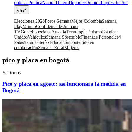
noticias
Política
Nación
Dinero
Deportes
Opinión
Impresa
Jet Set
Más
Elecciones 2026
Foros Semana
Mejor Colombia
Semana
Play
Mundo
Confidenciales
Semana
TV
Gente
Especiales
Arcadia
Tecnología
Turismo
Estados
Unidos
Vehículos
Semana Sostenible
Finanzas Personales
4
Patas
Salud
Loterías
Educación
Contenido en
colaboración
Semana Rural
Mujeres
pico y placa en bogotá
Vehículos
Pico y placa en agosto: así funcionará la medida en
Bogotá