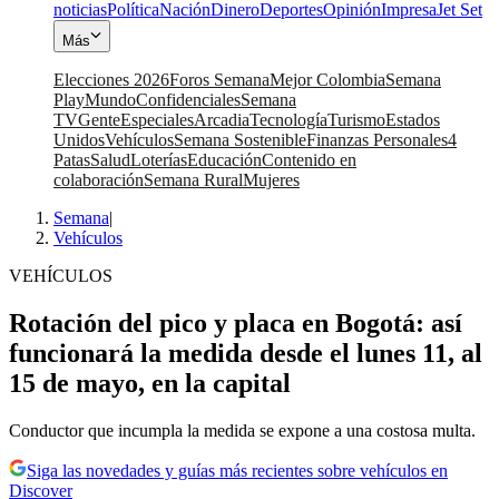
noticias
Política
Nación
Dinero
Deportes
Opinión
Impresa
Jet Set
Más
Elecciones 2026
Foros Semana
Mejor Colombia
Semana
Play
Mundo
Confidenciales
Semana
TV
Gente
Especiales
Arcadia
Tecnología
Turismo
Estados
Unidos
Vehículos
Semana Sostenible
Finanzas Personales
4
Patas
Salud
Loterías
Educación
Contenido en
colaboración
Semana Rural
Mujeres
Semana
|
Vehículos
VEHÍCULOS
Rotación del pico y placa en Bogotá: así
funcionará la medida desde el lunes 11, al
15 de mayo, en la capital
Conductor que incumpla la medida se expone a una costosa multa.
Siga las novedades y guías más recientes sobre vehículos en
Discover