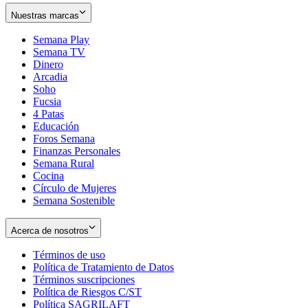
Nuestras marcas
Semana Play
Semana TV
Dinero
Arcadia
Soho
Opens
Fucsia
in
Opens
4 Patas
new
in
Educación
window
new
Foros Semana
window
Finanzas Personales
Semana Rural
Cocina
Círculo de Mujeres
Semana Sostenible
Acerca de nosotros
Términos de uso
Opens
Política de Tratamiento de Datos
in
Opens
Términos suscripciones
new
Opens
in
Política de Riesgos C/ST
window
in
Opens
new
Política SAGRILAFT
Opens
new
in
window