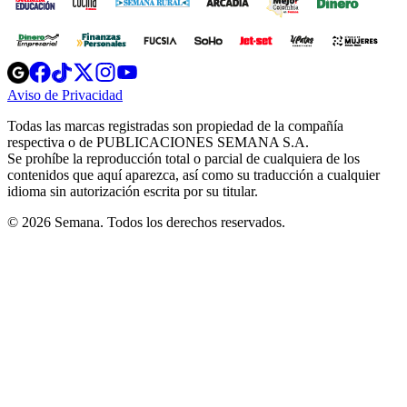
Opens
Opens
Opens
Opens
Opens
in
in
in
in
in
Aviso de Privacidad
Opens
new
new
new
new
new
in
window
window
window
window
window
Todas las marcas registradas son propiedad de la compañía
new
respectiva o de PUBLICACIONES SEMANA S.A.
window
Se prohíbe la reproducción total o parcial de cualquiera de los
contenidos que aquí aparezca, así como su traducción a cualquier
idioma sin autorización escrita por su titular.
© 2026 Semana. Todos los derechos reservados.