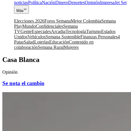
noticias
Política
Nación
Dinero
Deportes
Opinión
Impresa
Jet Set
Más
Elecciones 2026
Foros Semana
Mejor Colombia
Semana
Play
Mundo
Confidenciales
Semana
TV
Gente
Especiales
Arcadia
Tecnología
Turismo
Estados
Unidos
Vehículos
Semana Sostenible
Finanzas Personales
4
Patas
Salud
Loterías
Educación
Contenido en
colaboración
Semana Rural
Mujeres
Casa Blanca
Opinión
Se nota el cambio