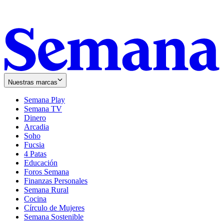
Nuestras marcas
Semana Play
Semana TV
Dinero
Arcadia
Soho
Opens
Fucsia
in
Opens
4 Patas
new
in
Educación
window
new
Foros Semana
window
Finanzas Personales
Semana Rural
Cocina
Círculo de Mujeres
Semana Sostenible