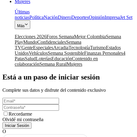
Mujeres
Últimas
noticias
Política
Nación
Dinero
Deportes
Opinión
Impresa
Jet Set
Más
Elecciones 2026
Foros Semana
Mejor Colombia
Semana
Play
Mundo
Confidenciales
Semana
TV
Gente
Especiales
Arcadia
Tecnología
Turismo
Estados
Unidos
Vehículos
Semana Sostenible
Finanzas Personales
4
Patas
Salud
Loterías
Educación
Contenido en
colaboración
Semana Rural
Mujeres
Está a un paso de iniciar sesión
Complete sus datos y disfrute del contenido exclusivo
Recordarme
Olvidé mi contraseña
Iniciar Sesión
O