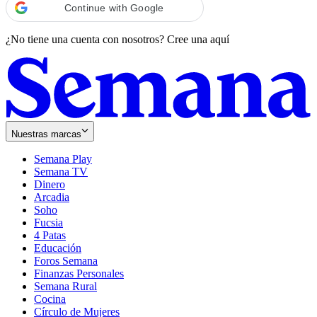
Continue with Google
¿No tiene una cuenta con nosotros?
Cree una aquí
Nuestras marcas
Semana Play
Semana TV
Dinero
Arcadia
Soho
Opens
Fucsia
in
Opens
4 Patas
new
in
Educación
window
new
Foros Semana
window
Finanzas Personales
Semana Rural
Cocina
Círculo de Mujeres