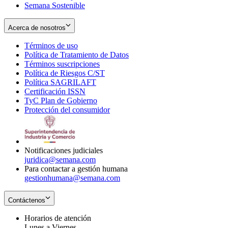
Semana Sostenible
Acerca de nosotros
Términos de uso
Opens
Política de Tratamiento de Datos
in
Opens
Términos suscripciones
new
Opens
in
Política de Riesgos C/ST
window
in
Opens
new
Política SAGRILAFT
Opens
new
in
window
Certificación ISSN
Opens
in
window
new
TyC Plan de Gobierno
in
new
Opens
window
Protección del consumidor
new
window
in
Opens
window
new
in
window
new
window
Notificaciones judiciales
juridica@semana.com
Para contactar a gestión humana
gestionhumana@semana.com
Contáctenos
Horarios de atención
Lunes a Viernes