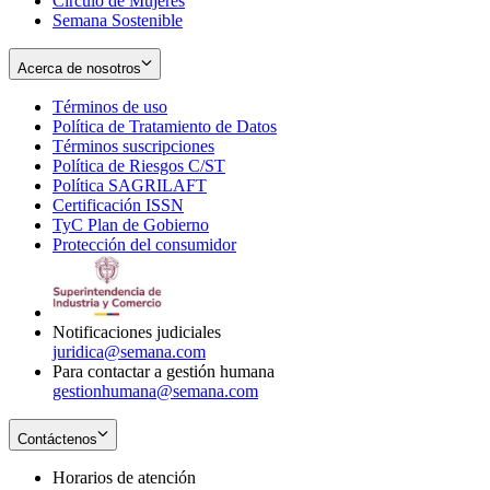
Círculo de Mujeres
Semana Sostenible
Acerca de nosotros
Términos de uso
Opens
Política de Tratamiento de Datos
in
Opens
Términos suscripciones
new
Opens
in
Política de Riesgos C/ST
window
in
Opens
new
Política SAGRILAFT
Opens
new
in
window
Certificación ISSN
Opens
in
window
new
TyC Plan de Gobierno
in
new
Opens
window
Protección del consumidor
new
window
in
Opens
window
new
in
window
new
window
Notificaciones judiciales
juridica@semana.com
Para contactar a gestión humana
gestionhumana@semana.com
Contáctenos
Horarios de atención