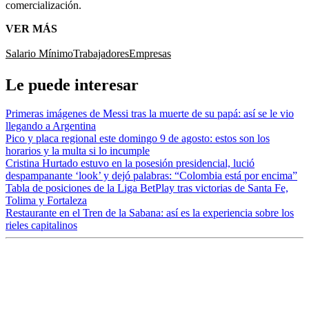
comercialización.
VER MÁS
Salario Mínimo
Trabajadores
Empresas
Le puede interesar
Primeras imágenes de Messi tras la muerte de su papá: así se le vio
llegando a Argentina
Pico y placa regional este domingo 9 de agosto: estos son los
horarios y la multa si lo incumple
Cristina Hurtado estuvo en la posesión presidencial, lució
despampanante ‘look’ y dejó palabras: “Colombia está por encima”
Tabla de posiciones de la Liga BetPlay tras victorias de Santa Fe,
Tolima y Fortaleza
Restaurante en el Tren de la Sabana: así es la experiencia sobre los
rieles capitalinos