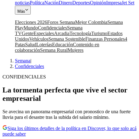
noticias
Política
Nación
Dinero
Deportes
Opinión
Impresa
Jet Set
Más
Elecciones 2026
Foros Semana
Mejor Colombia
Semana
Play
Mundo
Confidenciales
Semana
TV
Gente
Especiales
Arcadia
Tecnología
Turismo
Estados
Unidos
Vehículos
Semana Sostenible
Finanzas Personales
4
Patas
Salud
Loterías
Educación
Contenido en
colaboración
Semana Rural
Mujeres
Semana
|
Confidenciales
CONFIDENCIALES
La tormenta perfecta que vive el sector
empresarial
Se avecina un panorama empresarial con pronostico de una fuerte
lluvia para el desastre tras la subida del salario mínimo.
Siga los últimos detalles de la política en Discover, lo que solo acá
puede saber