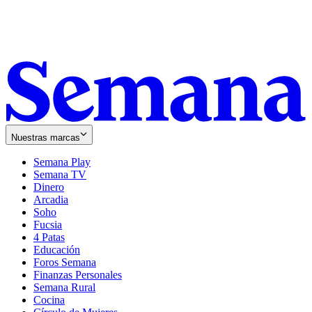
Nuestras marcas
Semana Play
Semana TV
Dinero
Arcadia
Soho
Opens
Fucsia
in
Opens
4 Patas
new
in
Educación
window
new
Foros Semana
window
Finanzas Personales
Semana Rural
Cocina