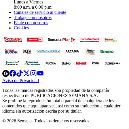
Lunes a Viernes
8:00 a.m. a 6:00 p.m.
Canales de servicio al cliente
Trabaje con nosotros
Paute con nosotros
Cookies
Opens
Opens
Opens
Opens
Opens
in
in
in
in
in
Aviso de Privacidad
Opens
new
new
new
new
new
in
window
window
window
window
window
Todas las marcas registradas son propiedad de la compañía
new
respectiva o de PUBLICACIONES SEMANA S.A.
window
Se prohíbe la reproducción total o parcial de cualquiera de los
contenidos que aquí aparezca, así como su traducción a cualquier
idioma sin autorización escrita por su titular.
© 2026 Semana. Todos los derechos reservados.