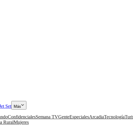
Jet Set
Más
ndo
Confidenciales
Semana TV
Gente
Especiales
Arcadia
Tecnología
Tur
a Rural
Mujeres