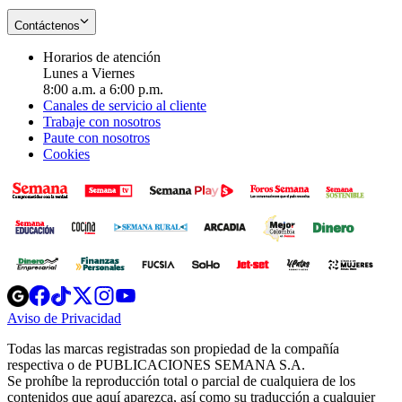
Contáctenos
Horarios de atención
Lunes a Viernes
8:00 a.m. a 6:00 p.m.
Canales de servicio al cliente
Trabaje con nosotros
Paute con nosotros
Cookies
Opens
Opens
Opens
Opens
Opens
in
in
in
in
in
Aviso de Privacidad
Opens
new
new
new
new
new
in
window
window
window
window
window
Todas las marcas registradas son propiedad de la compañía
new
respectiva o de PUBLICACIONES SEMANA S.A.
window
Se prohíbe la reproducción total o parcial de cualquiera de los
contenidos que aquí aparezca, así como su traducción a cualquier