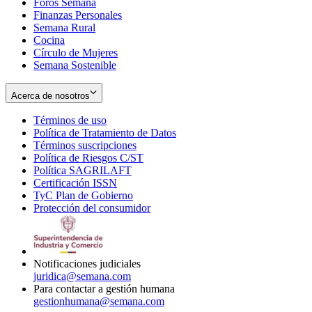
Foros Semana
window
Finanzas Personales
Semana Rural
Cocina
Círculo de Mujeres
Semana Sostenible
Acerca de nosotros
Términos de uso
Opens
Política de Tratamiento de Datos
in
Opens
Términos suscripciones
new
Opens
in
Política de Riesgos C/ST
window
in
Opens
new
Política SAGRILAFT
Opens
new
in
window
Certificación ISSN
Opens
in
window
new
TyC Plan de Gobierno
in
new
Opens
window
Protección del consumidor
new
window
in
Opens
window
new
in
window
new
window
Notificaciones judiciales
juridica@semana.com
Para contactar a gestión humana
gestionhumana@semana.com