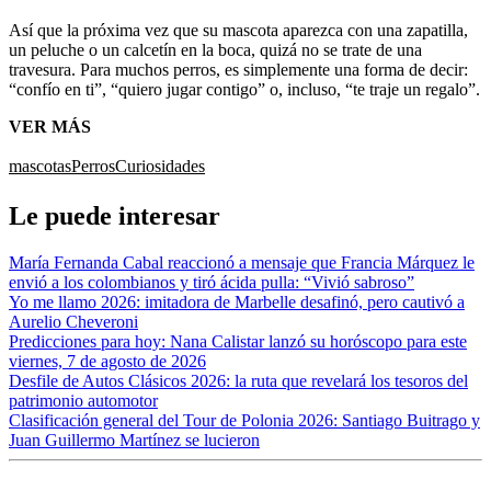
Así que la próxima vez que su mascota aparezca con una zapatilla,
un peluche o un calcetín en la boca, quizá no se trate de una
travesura. Para muchos perros, es simplemente una forma de decir:
“confío en ti”, “quiero jugar contigo” o, incluso, “te traje un regalo”.
VER MÁS
mascotas
Perros
Curiosidades
Le puede interesar
María Fernanda Cabal reaccionó a mensaje que Francia Márquez le
envió a los colombianos y tiró ácida pulla: “Vivió sabroso”
Yo me llamo 2026: imitadora de Marbelle desafinó, pero cautivó a
Aurelio Cheveroni
Predicciones para hoy: Nana Calistar lanzó su horóscopo para este
viernes, 7 de agosto de 2026
Desfile de Autos Clásicos 2026: la ruta que revelará los tesoros del
patrimonio automotor
Clasificación general del Tour de Polonia 2026: Santiago Buitrago y
Juan Guillermo Martínez se lucieron