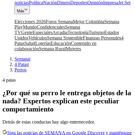
noticias
Política
Nación
Dinero
Deportes
Opinión
Impresa
Jet Set
Más
Elecciones 2026
Foros Semana
Mejor Colombia
Semana
Play
Mundo
Confidenciales
Semana
TV
Gente
Especiales
Arcadia
Tecnología
Turismo
Estados
Unidos
Vehículos
Semana Sostenible
Finanzas Personales
4
Patas
Salud
Loterías
Educación
Contenido en
colaboración
Semana Rural
Mujeres
Semana
|
4 Patas
|
Perros
4 patas
¿Por qué su perro le entrega objetos de la
nada? Expertos explican este peculiar
comportamiento
Detrás de estas conductas hay algo enternecedor.
Siga las noticias de SEMANA en Google Discover y manténgase