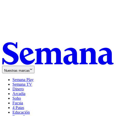
Nuestras marcas
Semana Play
Semana TV
Dinero
Arcadia
Soho
Opens
Fucsia
in
Opens
4 Patas
new
in
Educación
window
new