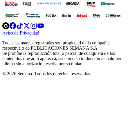
Opens
Opens
Opens
Opens
Opens
in
in
in
in
in
Aviso de Privacidad
Opens
new
new
new
new
new
in
window
window
window
window
window
Todas las marcas registradas son propiedad de la compañía
new
respectiva o de PUBLICACIONES SEMANA S.A.
window
Se prohíbe la reproducción total o parcial de cualquiera de los
contenidos que aquí aparezca, así como su traducción a cualquier
idioma sin autorización escrita por su titular.
© 2026 Semana. Todos los derechos reservados.