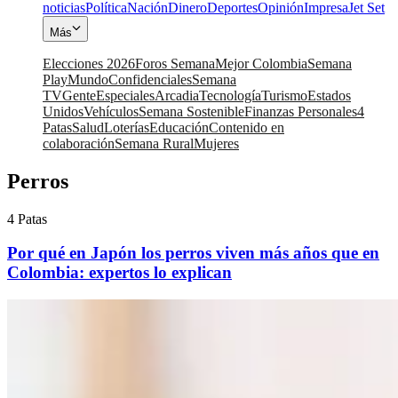
noticias
Política
Nación
Dinero
Deportes
Opinión
Impresa
Jet Set
Más
Elecciones 2026
Foros Semana
Mejor Colombia
Semana
Play
Mundo
Confidenciales
Semana
TV
Gente
Especiales
Arcadia
Tecnología
Turismo
Estados
Unidos
Vehículos
Semana Sostenible
Finanzas Personales
4
Patas
Salud
Loterías
Educación
Contenido en
colaboración
Semana Rural
Mujeres
Perros
4 Patas
Por qué en Japón los perros viven más años que en
Colombia: expertos lo explican