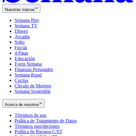
Nuestras marcas
Semana Play
Semana TV
Dinero
Arcadia
Soho
Opens
Fucsia
in
Opens
4 Patas
new
in
Educación
window
new
Foros Semana
window
Finanzas Personales
Semana Rural
Cocina
Círculo de Mujeres
Semana Sostenible
Acerca de nosotros
Términos de uso
Opens
Política de Tratamiento de Datos
in
Opens
Términos suscripciones
new
Opens
in
Política de Riesgos C/ST
window
in
Opens
new