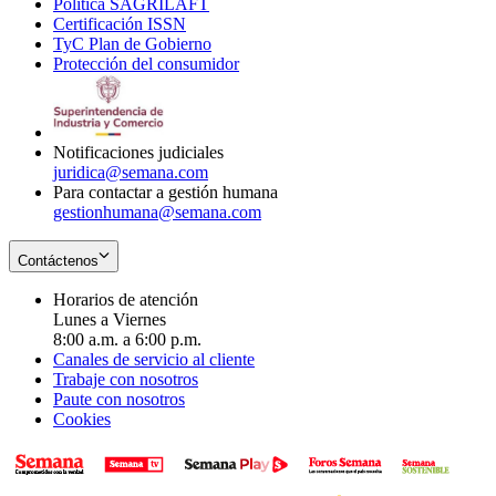
Política SAGRILAFT
Opens
new
in
window
Certificación ISSN
Opens
in
window
new
TyC Plan de Gobierno
in
new
Opens
window
Protección del consumidor
new
window
in
Opens
window
new
in
window
new
window
Notificaciones judiciales
juridica@semana.com
Para contactar a gestión humana
gestionhumana@semana.com
Contáctenos
Horarios de atención
Lunes a Viernes
8:00 a.m. a 6:00 p.m.
Canales de servicio al cliente
Trabaje con nosotros
Paute con nosotros
Cookies