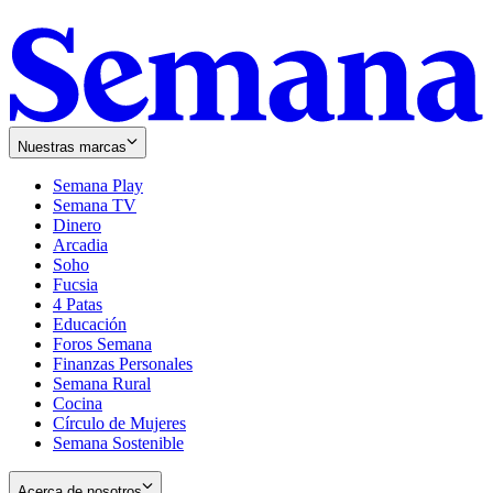
Nuestras marcas
Semana Play
Semana TV
Dinero
Arcadia
Soho
Opens
Fucsia
in
Opens
4 Patas
new
in
Educación
window
new
Foros Semana
window
Finanzas Personales
Semana Rural
Cocina
Círculo de Mujeres
Semana Sostenible
Acerca de nosotros