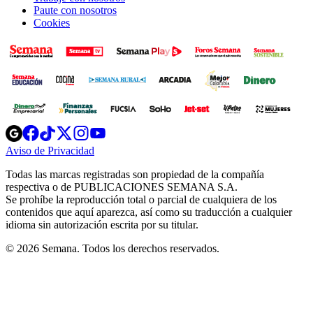
Paute con nosotros
Cookies
Opens
Opens
Opens
Opens
Opens
in
in
in
in
in
Aviso de Privacidad
Opens
new
new
new
new
new
in
window
window
window
window
window
Todas las marcas registradas son propiedad de la compañía
new
respectiva o de PUBLICACIONES SEMANA S.A.
window
Se prohíbe la reproducción total o parcial de cualquiera de los
contenidos que aquí aparezca, así como su traducción a cualquier
idioma sin autorización escrita por su titular.
© 2026 Semana. Todos los derechos reservados.