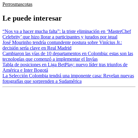
Perros
mascotas
Le puede interesar
“Nos va a hacer mucha falta”: la triste eliminación en ‘MasterChef
Celebrity’ que hizo llorar a participantes y jurados por igual
José Mourinho tendría contundente postura sobre Vinícius Jr.:
decisión sería clave en Real Madrid
Cambiaron las vías de 10 departamentos en Colombia: estas son las
tecnologías que comenzó a implementar el Invías
Tabla de posiciones en Liga BetPlay: nuevo líder tras triunfos de
América e Inter Bogotá
La Selección Colombia tendrá una imponente casa: Revelan nuevas
fotografías que sorprenden a Sudamérica