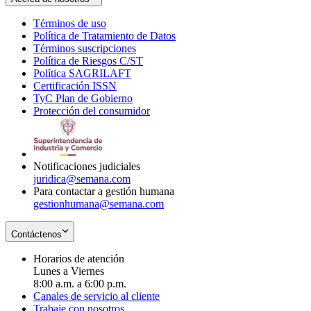
Términos de uso
Opens
Política de Tratamiento de Datos
in
Opens
Términos suscripciones
new
Opens
in
Política de Riesgos C/ST
window
in
Opens
new
Política SAGRILAFT
Opens
new
in
window
Certificación ISSN
Opens
in
window
new
TyC Plan de Gobierno
in
new
Opens
window
Protección del consumidor
new
window
in
Opens
window
new
in
window
new
window
Notificaciones judiciales
juridica@semana.com
Para contactar a gestión humana
gestionhumana@semana.com
Contáctenos
Horarios de atención
Lunes a Viernes
8:00 a.m. a 6:00 p.m.
Canales de servicio al cliente
Trabaje con nosotros