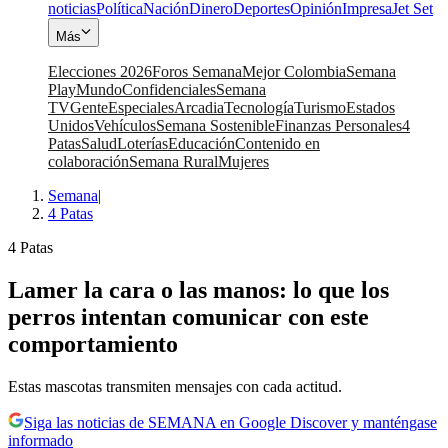
noticias
Política
Nación
Dinero
Deportes
Opinión
Impresa
Jet Set
Más
Elecciones 2026
Foros Semana
Mejor Colombia
Semana
Play
Mundo
Confidenciales
Semana
TV
Gente
Especiales
Arcadia
Tecnología
Turismo
Estados
Unidos
Vehículos
Semana Sostenible
Finanzas Personales
4
Patas
Salud
Loterías
Educación
Contenido en
colaboración
Semana Rural
Mujeres
Semana
|
4 Patas
4 Patas
Lamer la cara o las manos: lo que los
perros intentan comunicar con este
comportamiento
Estas mascotas transmiten mensajes con cada actitud.
Siga las noticias de SEMANA en Google Discover y manténgase
informado