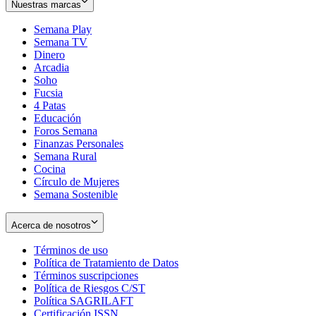
Nuestras marcas
Semana Play
Semana TV
Dinero
Arcadia
Soho
Opens
Fucsia
in
Opens
4 Patas
new
in
Educación
window
new
Foros Semana
window
Finanzas Personales
Semana Rural
Cocina
Círculo de Mujeres
Semana Sostenible
Acerca de nosotros
Términos de uso
Opens
Política de Tratamiento de Datos
in
Opens
Términos suscripciones
new
Opens
in
Política de Riesgos C/ST
window
in
Opens
new
Política SAGRILAFT
Opens
new
in
window
Certificación ISSN
Opens
in
window
new