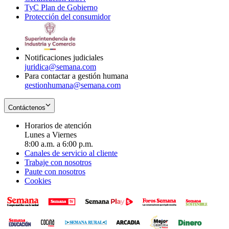
TyC Plan de Gobierno
in
new
Opens
window
Protección del consumidor
new
window
in
Opens
window
new
in
window
new
window
Notificaciones judiciales
juridica@semana.com
Para contactar a gestión humana
gestionhumana@semana.com
Contáctenos
Horarios de atención
Lunes a Viernes
8:00 a.m. a 6:00 p.m.
Canales de servicio al cliente
Trabaje con nosotros
Paute con nosotros
Cookies