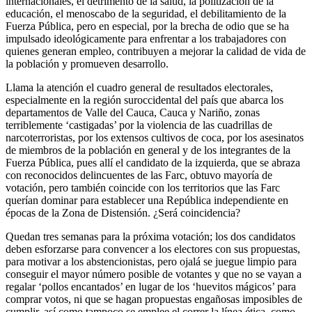
internacionales, el detrimento de la salud, la politización de la
educación, el menoscabo de la seguridad, el debilitamiento de la
Fuerza Pública, pero en especial, por la brecha de odio que se ha
impulsado ideológicamente para enfrentar a los trabajadores con
quienes generan empleo, contribuyen a mejorar la calidad de vida de
la población y promueven desarrollo.
Llama la atención el cuadro general de resultados electorales,
especialmente en la región suroccidental del país que abarca los
departamentos de Valle del Cauca, Cauca y Nariño, zonas
terriblemente ‘castigadas’ por la violencia de las cuadrillas de
narcoterroristas, por los extensos cultivos de coca, por los asesinatos
de miembros de la población en general y de los integrantes de la
Fuerza Pública, pues allí el candidato de la izquierda, que se abraza
con reconocidos delincuentes de las Farc, obtuvo mayoría de
votación, pero también coincide con los territorios que las Farc
querían dominar para establecer una República independiente en
épocas de la Zona de Distensión. ¿Será coincidencia?
Quedan tres semanas para la próxima votación; los dos candidatos
deben esforzarse para convencer a los electores con sus propuestas,
para motivar a los abstencionistas, pero ojalá se juegue limpio para
conseguir el mayor número posible de votantes y que no se vayan a
regalar ‘pollos encantados’ en lugar de los ‘huevitos mágicos’ para
comprar votos, ni que se hagan propuestas engañosas imposibles de
cumplir, así como tampoco se emplee el correr la línea ética, como