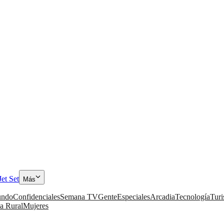
Jet Set
Más
ndo
Confidenciales
Semana TV
Gente
Especiales
Arcadia
Tecnología
Tur
a Rural
Mujeres