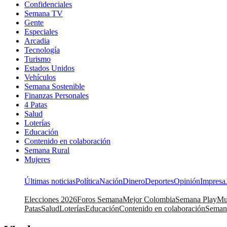
Confidenciales
Semana TV
Gente
Especiales
Arcadia
Tecnología
Turismo
Estados Unidos
Vehículos
Semana Sostenible
Finanzas Personales
4 Patas
Salud
Loterías
Educación
Contenido en colaboración
Semana Rural
Mujeres
Últimas noticias
Política
Nación
Dinero
Deportes
Opinión
Impresa
Elecciones 2026
Foros Semana
Mejor Colombia
Semana Play
Mu
Patas
Salud
Loterías
Educación
Contenido en colaboración
Seman