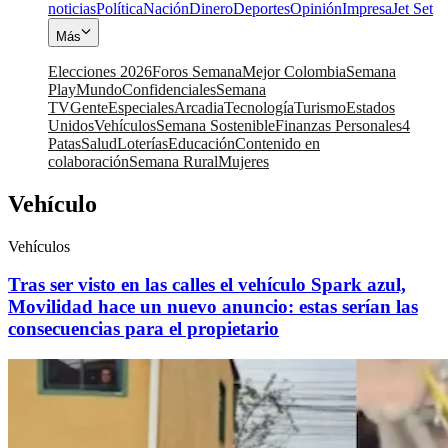
noticias
Política
Nación
Dinero
Deportes
Opinión
Impresa
Jet Set
Más
Elecciones 2026
Foros Semana
Mejor Colombia
Semana
Play
Mundo
Confidenciales
Semana
TV
Gente
Especiales
Arcadia
Tecnología
Turismo
Estados
Unidos
Vehículos
Semana Sostenible
Finanzas Personales
4
Patas
Salud
Loterías
Educación
Contenido en
colaboración
Semana Rural
Mujeres
Vehículo
Vehículos
Tras ser visto en las calles el vehículo Spark azul,
Movilidad hace un nuevo anuncio: estas serían las
consecuencias para el propietario