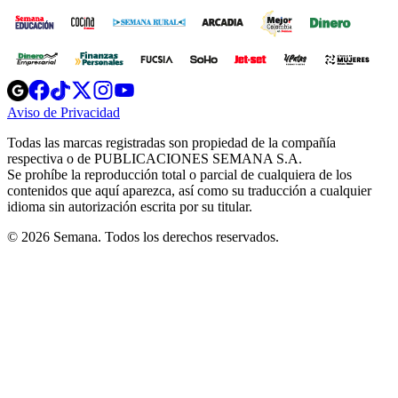
Opens
Opens
Opens
Opens
Opens
in
in
in
in
in
Aviso de Privacidad
Opens
new
new
new
new
new
in
window
window
window
window
window
Todas las marcas registradas son propiedad de la compañía
new
respectiva o de PUBLICACIONES SEMANA S.A.
window
Se prohíbe la reproducción total o parcial de cualquiera de los
contenidos que aquí aparezca, así como su traducción a cualquier
idioma sin autorización escrita por su titular.
© 2026 Semana. Todos los derechos reservados.