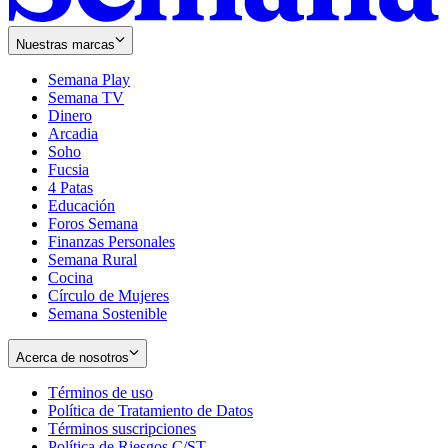
Nuestras marcas
Semana Play
Semana TV
Dinero
Arcadia
Soho
Opens
Fucsia
in
Opens
4 Patas
new
in
Educación
window
new
Foros Semana
window
Finanzas Personales
Semana Rural
Cocina
Círculo de Mujeres
Semana Sostenible
Acerca de nosotros
Términos de uso
Opens
Política de Tratamiento de Datos
in
Opens
Términos suscripciones
new
Opens
in
Política de Riesgos C/ST
window
in
Opens
new