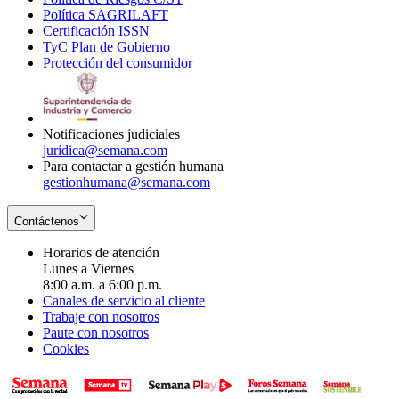
Política SAGRILAFT
Opens
new
in
window
Certificación ISSN
Opens
in
window
new
TyC Plan de Gobierno
in
new
Opens
window
Protección del consumidor
new
window
in
Opens
window
new
in
window
new
window
Notificaciones judiciales
juridica@semana.com
Para contactar a gestión humana
gestionhumana@semana.com
Contáctenos
Horarios de atención
Lunes a Viernes
8:00 a.m. a 6:00 p.m.
Canales de servicio al cliente
Trabaje con nosotros
Paute con nosotros
Cookies