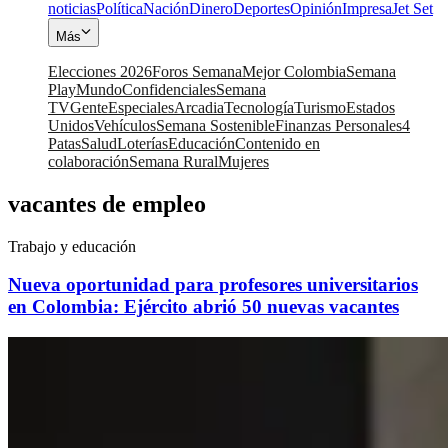
noticias
Política
Nación
Dinero
Deportes
Opinión
Impresa
Jet Set
Más
Elecciones 2026
Foros Semana
Mejor Colombia
Semana
Play
Mundo
Confidenciales
Semana
TV
Gente
Especiales
Arcadia
Tecnología
Turismo
Estados
Unidos
Vehículos
Semana Sostenible
Finanzas Personales
4
Patas
Salud
Loterías
Educación
Contenido en
colaboración
Semana Rural
Mujeres
vacantes de empleo
Trabajo y educación
Nueva oportunidad para profesores universitarios
en Colombia: Ejército abrió 50 nuevas vacantes