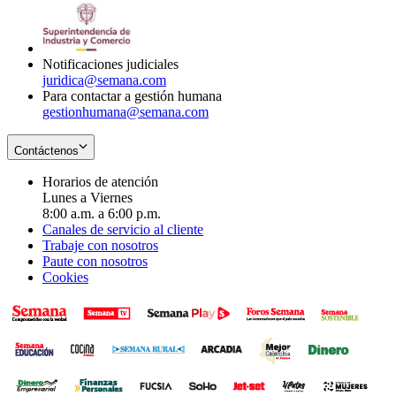
window
new
in
window
new
window
Notificaciones judiciales
juridica@semana.com
Para contactar a gestión humana
gestionhumana@semana.com
Contáctenos
Horarios de atención
Lunes a Viernes
8:00 a.m. a 6:00 p.m.
Canales de servicio al cliente
Trabaje con nosotros
Paute con nosotros
Cookies