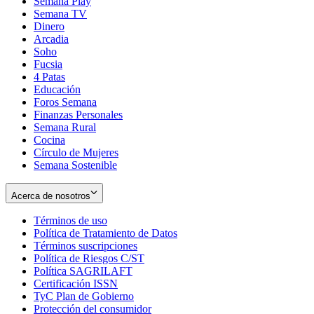
Semana Play
Semana TV
Dinero
Arcadia
Soho
Opens
Fucsia
in
Opens
4 Patas
new
in
Educación
window
new
Foros Semana
window
Finanzas Personales
Semana Rural
Cocina
Círculo de Mujeres
Semana Sostenible
Acerca de nosotros
Términos de uso
Opens
Política de Tratamiento de Datos
in
Opens
Términos suscripciones
new
Opens
in
Política de Riesgos C/ST
window
in
Opens
new
Política SAGRILAFT
Opens
new
in
window
Certificación ISSN
Opens
in
window
new
TyC Plan de Gobierno
in
new
Opens
window
Protección del consumidor
new
window
in
Opens