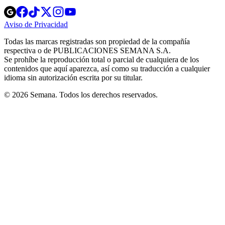
Opens
Opens
Opens
Opens
Opens
in
in
in
in
in
Aviso de Privacidad
Opens
new
new
new
new
new
in
window
window
window
window
window
Todas las marcas registradas son propiedad de la compañía
new
respectiva o de PUBLICACIONES SEMANA S.A.
window
Se prohíbe la reproducción total o parcial de cualquiera de los
contenidos que aquí aparezca, así como su traducción a cualquier
idioma sin autorización escrita por su titular.
© 2026 Semana. Todos los derechos reservados.