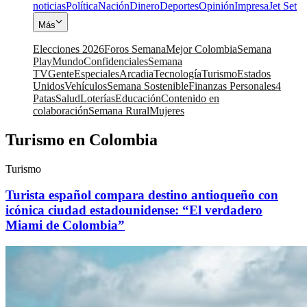
noticias
Política
Nación
Dinero
Deportes
Opinión
Impresa
Jet Set
Más
Elecciones 2026
Foros Semana
Mejor Colombia
Semana
Play
Mundo
Confidenciales
Semana
TV
Gente
Especiales
Arcadia
Tecnología
Turismo
Estados
Unidos
Vehículos
Semana Sostenible
Finanzas Personales
4
Patas
Salud
Loterías
Educación
Contenido en
colaboración
Semana Rural
Mujeres
Turismo en Colombia
Turismo
Turista español compara destino antioqueño con
icónica ciudad estadounidense: “El verdadero
Miami de Colombia”