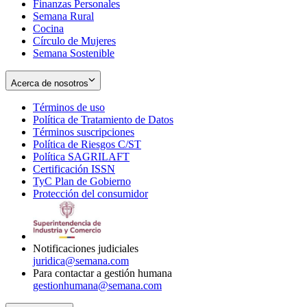
Finanzas Personales
Semana Rural
Cocina
Círculo de Mujeres
Semana Sostenible
Acerca de nosotros
Términos de uso
Opens
Política de Tratamiento de Datos
in
Opens
Términos suscripciones
new
Opens
in
Política de Riesgos C/ST
window
in
Opens
new
Política SAGRILAFT
Opens
new
in
window
Certificación ISSN
Opens
in
window
new
TyC Plan de Gobierno
in
new
Opens
window
Protección del consumidor
new
window
in
Opens
window
new
in
window
new
window
Notificaciones judiciales
juridica@semana.com
Para contactar a gestión humana
gestionhumana@semana.com