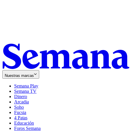
Nuestras marcas
Semana Play
Semana TV
Dinero
Arcadia
Soho
Opens
Fucsia
in
Opens
4 Patas
new
in
Educación
window
new
Foros Semana
window