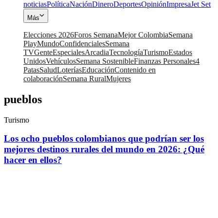
noticias
Política
Nación
Dinero
Deportes
Opinión
Impresa
Jet Set
Más
Elecciones 2026
Foros Semana
Mejor Colombia
Semana
Play
Mundo
Confidenciales
Semana
TV
Gente
Especiales
Arcadia
Tecnología
Turismo
Estados
Unidos
Vehículos
Semana Sostenible
Finanzas Personales
4
Patas
Salud
Loterías
Educación
Contenido en
colaboración
Semana Rural
Mujeres
pueblos
Turismo
Los ocho pueblos colombianos que podrían ser los
mejores destinos rurales del mundo en 2026: ¿Qué
hacer en ellos?