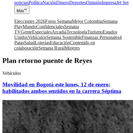
noticias
Política
Nación
Dinero
Deportes
Opinión
Impresa
Jet Set
Más
Elecciones 2026
Foros Semana
Mejor Colombia
Semana
Play
Mundo
Confidenciales
Semana
TV
Gente
Especiales
Arcadia
Tecnología
Turismo
Estados
Unidos
Vehículos
Semana Sostenible
Finanzas Personales
4
Patas
Salud
Loterías
Educación
Contenido en
colaboración
Semana Rural
Mujeres
Plan retorno puente de Reyes
Vehículos
Movilidad en Bogotá este lunes, 12 de enero:
habilitados ambos sentidos en la carrera Séptima