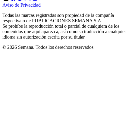
in
in
in
in
in
Aviso de Privacidad
Opens
new
new
new
new
new
in
window
window
window
window
window
Todas las marcas registradas son propiedad de la compañía
new
respectiva o de PUBLICACIONES SEMANA S.A.
window
Se prohíbe la reproducción total o parcial de cualquiera de los
contenidos que aquí aparezca, así como su traducción a cualquier
idioma sin autorización escrita por su titular.
© 2026 Semana. Todos los derechos reservados.