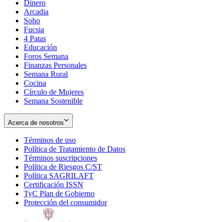
Dinero
Arcadia
Soho
Opens
Fucsia
in
Opens
4 Patas
new
in
Educación
window
new
Foros Semana
window
Finanzas Personales
Semana Rural
Cocina
Círculo de Mujeres
Semana Sostenible
Acerca de nosotros
Términos de uso
Opens
Política de Tratamiento de Datos
in
Opens
Términos suscripciones
new
Opens
in
Política de Riesgos C/ST
window
in
Opens
new
Política SAGRILAFT
Opens
new
in
window
Certificación ISSN
Opens
in
window
new
TyC Plan de Gobierno
in
new
Opens
window
Protección del consumidor
new
window
in
Opens
window
new
in
window
new