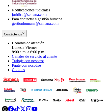
window
Notificaciones judiciales
juridica@semana.com
Para contactar a gestión humana
gestionhumana@semana.com
Contáctenos
Horarios de atención
Lunes a Viernes
8:00 a.m. a 6:00 p.m.
Canales de servicio al cliente
Trabaje con nosotros
Paute con nosotros
Cookies
Opens
Opens
Opens
Opens
Opens