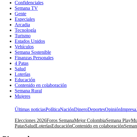
Confidenciales
Semana TV
Gente
Especiales
Arcadia
Tecnología
Turismo
Estados Unidos
Vehículos
Semana Sostenible
Finanzas Personales
4 Patas
Salud
Loterías
Educación
Contenido en colaboración
Semana Rural
Mujeres
Últimas noticias
Política
Nación
Dinero
Deportes
Opinión
Impresa
Elecciones 2026
Foros Semana
Mejor Colombia
Semana Play
Mu
Patas
Salud
Loterías
Educación
Contenido en colaboración
Seman