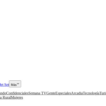
Jet Set
Más
ndo
Confidenciales
Semana TV
Gente
Especiales
Arcadia
Tecnología
Tur
a Rural
Mujeres