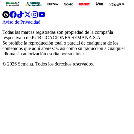
Opens
Opens
Opens
Opens
Opens
in
in
in
in
in
Aviso de Privacidad
Opens
new
new
new
new
new
in
window
window
window
window
window
Todas las marcas registradas son propiedad de la compañía
new
respectiva o de PUBLICACIONES SEMANA S.A.
window
Se prohíbe la reproducción total o parcial de cualquiera de los
contenidos que aquí aparezca, así como su traducción a cualquier
idioma sin autorización escrita por su titular.
© 2026 Semana. Todos los derechos reservados.