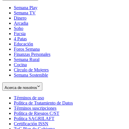
Semana Play
Semana TV
Dinero
Arcadia
Soho
Opens
Fucsia
in
Opens
4 Patas
new
in
Educación
window
new
Foros Semana
window
Finanzas Personales
Semana Rural
Cocina
Círculo de Mujeres
Semana Sostenible
Acerca de nosotros
Términos de uso
Opens
Política de Tratamiento de Datos
in
Opens
Términos suscripciones
new
Opens
in
Política de Riesgos C/ST
window
in
Opens
new
Política SAGRILAFT
Opens
new
in
window
Certificación ISSN
Opens
in
window
new
TyC Plan de Gobierno
in
new
Opens
window