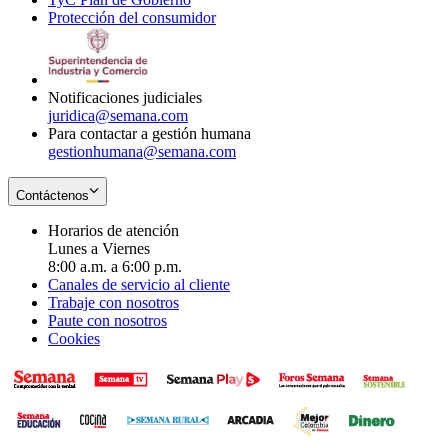
Protección del consumidor
new
window
in
Opens
window
new
in
window
new
window
Notificaciones judiciales
juridica@semana.com
Para contactar a gestión humana
gestionhumana@semana.com
Contáctenos
Horarios de atención
Lunes a Viernes
8:00 a.m. a 6:00 p.m.
Canales de servicio al cliente
Trabaje con nosotros
Paute con nosotros
Cookies