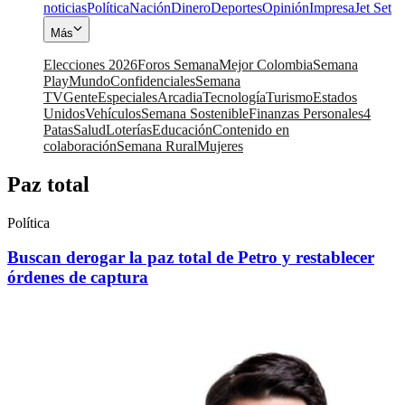
noticias
Política
Nación
Dinero
Deportes
Opinión
Impresa
Jet Set
Más
Elecciones 2026
Foros Semana
Mejor Colombia
Semana
Play
Mundo
Confidenciales
Semana
TV
Gente
Especiales
Arcadia
Tecnología
Turismo
Estados
Unidos
Vehículos
Semana Sostenible
Finanzas Personales
4
Patas
Salud
Loterías
Educación
Contenido en
colaboración
Semana Rural
Mujeres
Paz total
Política
Buscan derogar la paz total de Petro y restablecer
órdenes de captura