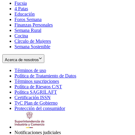
Fucsia
in
Opens
4 Patas
new
in
Educación
window
new
Foros Semana
window
Finanzas Personales
Semana Rural
Cocina
Círculo de Mujeres
Semana Sostenible
Acerca de nosotros
Términos de uso
Opens
Política de Tratamiento de Datos
in
Opens
Términos suscripciones
new
Opens
in
Política de Riesgos C/ST
window
in
Opens
new
Política SAGRILAFT
Opens
new
in
window
Certificación ISSN
Opens
in
window
new
TyC Plan de Gobierno
in
new
Opens
window
Protección del consumidor
new
window
in
Opens
window
new
in
window
new
window
Notificaciones judiciales