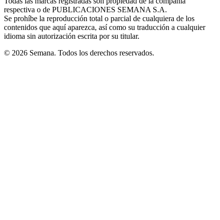
Todas las marcas registradas son propiedad de la compañía
new
respectiva o de PUBLICACIONES SEMANA S.A.
window
Se prohíbe la reproducción total o parcial de cualquiera de los
contenidos que aquí aparezca, así como su traducción a cualquier
idioma sin autorización escrita por su titular.
© 2026 Semana. Todos los derechos reservados.