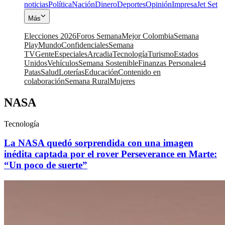
noticias
Política
Nación
Dinero
Deportes
Opinión
Impresa
Jet Set
Más
Elecciones 2026
Foros Semana
Mejor Colombia
Semana
Play
Mundo
Confidenciales
Semana
TV
Gente
Especiales
Arcadia
Tecnología
Turismo
Estados
Unidos
Vehículos
Semana Sostenible
Finanzas Personales
4
Patas
Salud
Loterías
Educación
Contenido en
colaboración
Semana Rural
Mujeres
NASA
Tecnología
La NASA quedó sorprendida con una imagen
inédita captada por el rover Perseverance en Marte:
“Un poco de suerte”