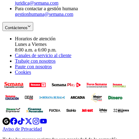
juridica@semana.com
Para contactar a gestión humana
gestionhumana@semana.com
Contáctenos
Horarios de atención
Lunes a Viernes
8:00 a.m. a 6:00 p.m.
Canales de servicio al cliente
Trabaje con nosotros
Paute con nosotros
Cookies
Opens
Opens
Opens
Opens
Opens
in
in
in
in
in
Aviso de Privacidad
Opens
new
new
new
new
new
in
window
window
window
window
window