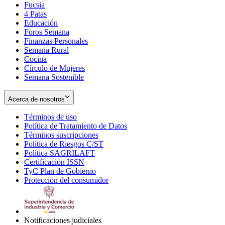
Fucsia
in
Opens
4 Patas
new
in
Educación
window
new
Foros Semana
window
Finanzas Personales
Semana Rural
Cocina
Círculo de Mujeres
Semana Sostenible
Acerca de nosotros
Términos de uso
Opens
Política de Tratamiento de Datos
in
Opens
Términos suscripciones
new
Opens
in
Política de Riesgos C/ST
window
in
Opens
new
Política SAGRILAFT
Opens
new
in
window
Certificación ISSN
Opens
in
window
new
TyC Plan de Gobierno
in
new
Opens
window
Protección del consumidor
new
window
in
Opens
window
new
in
window
new
window
Notificaciones judiciales