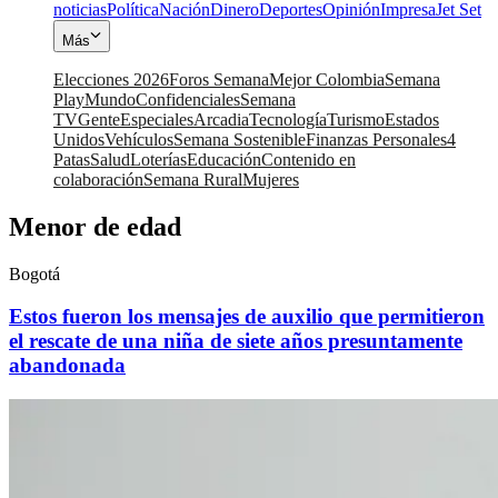
noticias
Política
Nación
Dinero
Deportes
Opinión
Impresa
Jet Set
Más
Elecciones 2026
Foros Semana
Mejor Colombia
Semana
Play
Mundo
Confidenciales
Semana
TV
Gente
Especiales
Arcadia
Tecnología
Turismo
Estados
Unidos
Vehículos
Semana Sostenible
Finanzas Personales
4
Patas
Salud
Loterías
Educación
Contenido en
colaboración
Semana Rural
Mujeres
Menor de edad
Bogotá
Estos fueron los mensajes de auxilio que permitieron
el rescate de una niña de siete años presuntamente
abandonada