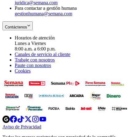
juridica@semana.com
Para contactar a gestión humana
gestionhumana@semana.com
Contáctenos
Horarios de atención
Lunes a Viernes
8:00 a.m. a 6:00 p.m.
Canales de servicio al cliente
Trabaje con nosotros
Paute con nosotros
Cookies
Opens
Opens
Opens
Opens
Opens
in
in
in
in
in
Aviso de Privacidad
Opens
new
new
new
new
new
in
window
window
window
window
window