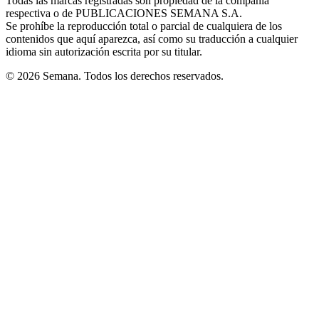
Todas las marcas registradas son propiedad de la compañía
new
respectiva o de PUBLICACIONES SEMANA S.A.
window
Se prohíbe la reproducción total o parcial de cualquiera de los
contenidos que aquí aparezca, así como su traducción a cualquier
idioma sin autorización escrita por su titular.
© 2026 Semana. Todos los derechos reservados.