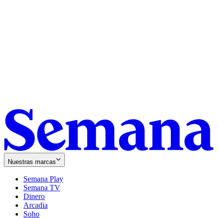
Nuestras marcas
Semana Play
Semana TV
Dinero
Arcadia
Soho
Opens