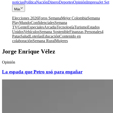
noticias
Política
Nación
Dinero
Deportes
Opinión
Impresa
Jet Set
Más
Elecciones 2026
Foros Semana
Mejor Colombia
Semana
Play
Mundo
Confidenciales
Semana
TV
Gente
Especiales
Arcadia
Tecnología
Turismo
Estados
Unidos
Vehículos
Semana Sostenible
Finanzas Personales
4
Patas
Salud
Loterías
Educación
Contenido en
colaboración
Semana Rural
Mujeres
Jorge Enrique Vélez
Opinión
La espada que Petro usó para engañar