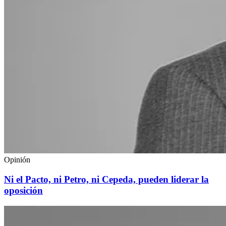
Opinión
Ni el Pacto, ni Petro, ni Cepeda, pueden liderar la
oposición