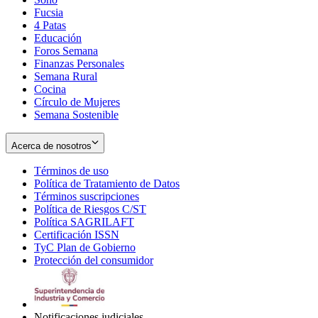
Fucsia
in
Opens
4 Patas
new
in
Educación
window
new
Foros Semana
window
Finanzas Personales
Semana Rural
Cocina
Círculo de Mujeres
Semana Sostenible
Acerca de nosotros
Términos de uso
Opens
Política de Tratamiento de Datos
in
Opens
Términos suscripciones
new
Opens
in
Política de Riesgos C/ST
window
in
Opens
new
Política SAGRILAFT
Opens
new
in
window
Certificación ISSN
Opens
in
window
new
TyC Plan de Gobierno
in
new
Opens
window
Protección del consumidor
new
window
in
Opens
window
new
in
window
new
window
Notificaciones judiciales