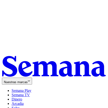
Nuestras marcas
Semana Play
Semana TV
Dinero
Arcadia
Soho
Opens