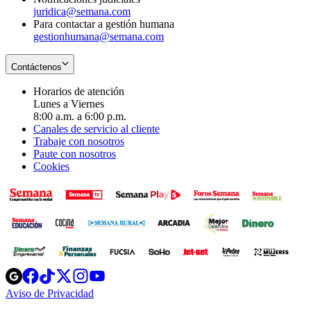
juridica@semana.com
Para contactar a gestión humana
gestionhumana@semana.com
Contáctenos
Horarios de atención
Lunes a Viernes
8:00 a.m. a 6:00 p.m.
Canales de servicio al cliente
Trabaje con nosotros
Paute con nosotros
Cookies
Opens
Opens
Opens
Opens
Opens
in
in
in
in
in
Aviso de Privacidad
Opens
new
new
new
new
new
in
window
window
window
window
window