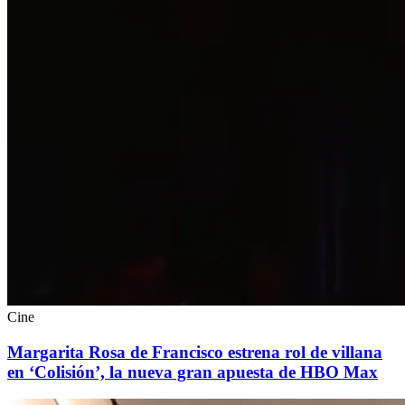
Cine
Margarita Rosa de Francisco estrena rol de villana
en ‘Colisión’, la nueva gran apuesta de HBO Max