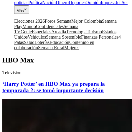
noticias
Política
Nación
Dinero
Deportes
Opinión
Impresa
Jet Set
Más
Elecciones 2026
Foros Semana
Mejor Colombia
Semana
Play
Mundo
Confidenciales
Semana
TV
Gente
Especiales
Arcadia
Tecnología
Turismo
Estados
Unidos
Vehículos
Semana Sostenible
Finanzas Personales
4
Patas
Salud
Loterías
Educación
Contenido en
colaboración
Semana Rural
Mujeres
HBO Max
Televisión
‘Harry Potter’ en HBO Max ya prepara la
temporada 2: se tomó importante decisión