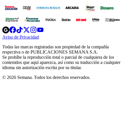
Opens
Opens
Opens
Opens
Opens
in
in
in
in
in
Aviso de Privacidad
Opens
new
new
new
new
new
in
window
window
window
window
window
Todas las marcas registradas son propiedad de la compañía
new
respectiva o de PUBLICACIONES SEMANA S.A.
window
Se prohíbe la reproducción total o parcial de cualquiera de los
contenidos que aquí aparezca, así como su traducción a cualquier
idioma sin autorización escrita por su titular.
© 2026 Semana. Todos los derechos reservados.