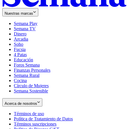
Nuestras marcas
Semana Play
Semana TV
Dinero
Arcadia
Soho
Opens
Fucsia
in
Opens
4 Patas
new
in
Educación
window
new
Foros Semana
window
Finanzas Personales
Semana Rural
Cocina
Círculo de Mujeres
Semana Sostenible
Acerca de nosotros
Términos de uso
Opens
Política de Tratamiento de Datos
in
Opens
Términos suscripciones
new
Opens
in