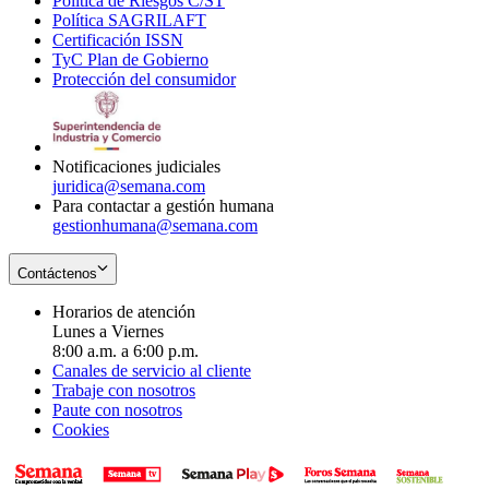
Política de Riesgos C/ST
window
in
Opens
new
Política SAGRILAFT
Opens
new
in
window
Certificación ISSN
Opens
in
window
new
TyC Plan de Gobierno
in
new
Opens
window
Protección del consumidor
new
window
in
Opens
window
new
in
window
new
window
Notificaciones judiciales
juridica@semana.com
Para contactar a gestión humana
gestionhumana@semana.com
Contáctenos
Horarios de atención
Lunes a Viernes
8:00 a.m. a 6:00 p.m.
Canales de servicio al cliente
Trabaje con nosotros
Paute con nosotros
Cookies