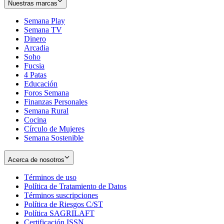
Nuestras marcas
Semana Play
Semana TV
Dinero
Arcadia
Soho
Opens
Fucsia
in
Opens
4 Patas
new
in
Educación
window
new
Foros Semana
window
Finanzas Personales
Semana Rural
Cocina
Círculo de Mujeres
Semana Sostenible
Acerca de nosotros
Términos de uso
Opens
Política de Tratamiento de Datos
in
Opens
Términos suscripciones
new
Opens
in
Política de Riesgos C/ST
window
in
Opens
new
Política SAGRILAFT
Opens
new
in
window
Certificación ISSN
Opens
in
window
new