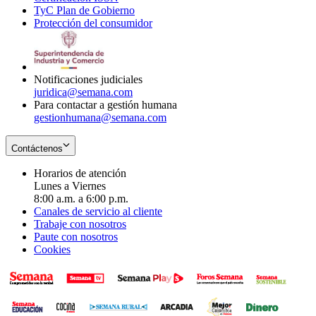
TyC Plan de Gobierno
in
new
Opens
window
Protección del consumidor
new
window
in
Opens
window
new
in
window
new
window
Notificaciones judiciales
juridica@semana.com
Para contactar a gestión humana
gestionhumana@semana.com
Contáctenos
Horarios de atención
Lunes a Viernes
8:00 a.m. a 6:00 p.m.
Canales de servicio al cliente
Trabaje con nosotros
Paute con nosotros
Cookies