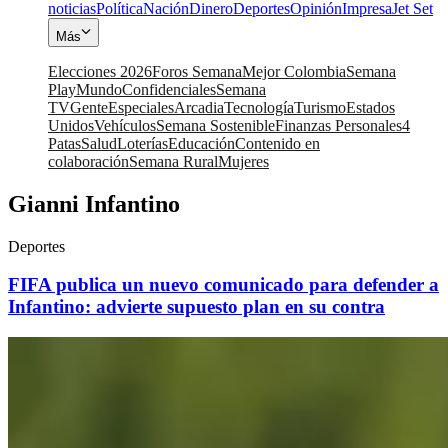
noticias
Política
Nación
Dinero
Deportes
Opinión
Impresa
Jet Set
Más
Elecciones 2026
Foros Semana
Mejor Colombia
Semana
Play
Mundo
Confidenciales
Semana
TV
Gente
Especiales
Arcadia
Tecnología
Turismo
Estados
Unidos
Vehículos
Semana Sostenible
Finanzas Personales
4
Patas
Salud
Loterías
Educación
Contenido en
colaboración
Semana Rural
Mujeres
Gianni Infantino
Deportes
FIFA publica un nuevo comunicado para defender a
Infantino: advierte supuesto plan en su contra