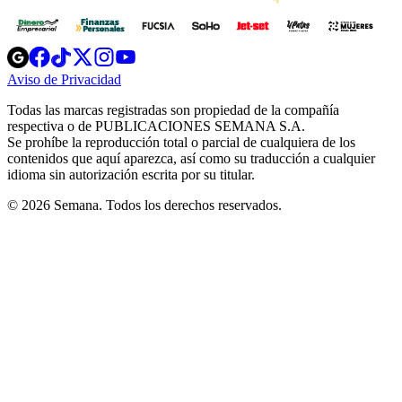
Opens
Opens
Opens
Opens
Opens
in
in
in
in
in
Aviso de Privacidad
Opens
new
new
new
new
new
in
window
window
window
window
window
Todas las marcas registradas son propiedad de la compañía
new
respectiva o de PUBLICACIONES SEMANA S.A.
window
Se prohíbe la reproducción total o parcial de cualquiera de los
contenidos que aquí aparezca, así como su traducción a cualquier
idioma sin autorización escrita por su titular.
© 2026 Semana. Todos los derechos reservados.