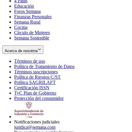
4 Patas
new
in
Educación
window
new
Foros Semana
window
Finanzas Personales
Semana Rural
Cocina
Círculo de Mujeres
Semana Sostenible
Acerca de nosotros
Términos de uso
Opens
Política de Tratamiento de Datos
in
Opens
Términos suscripciones
new
Opens
in
Política de Riesgos C/ST
window
in
Opens
new
Política SAGRILAFT
Opens
new
in
window
Certificación ISSN
Opens
in
window
new
TyC Plan de Gobierno
in
new
Opens
window
Protección del consumidor
new
window
in
Opens
window
new
in
window
new
window
Notificaciones judiciales
juridica@semana.com