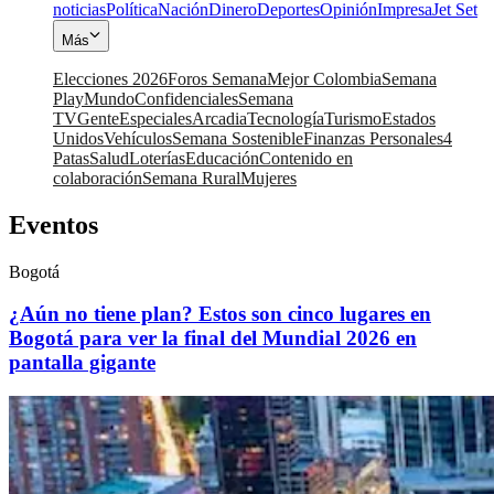
noticias
Política
Nación
Dinero
Deportes
Opinión
Impresa
Jet Set
Más
Elecciones 2026
Foros Semana
Mejor Colombia
Semana
Play
Mundo
Confidenciales
Semana
TV
Gente
Especiales
Arcadia
Tecnología
Turismo
Estados
Unidos
Vehículos
Semana Sostenible
Finanzas Personales
4
Patas
Salud
Loterías
Educación
Contenido en
colaboración
Semana Rural
Mujeres
Eventos
Bogotá
¿Aún no tiene plan? Estos son cinco lugares en
Bogotá para ver la final del Mundial 2026 en
pantalla gigante