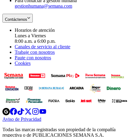
Para contactar a gestión humana
gestionhumana@semana.com
Contáctenos
Horarios de atención
Lunes a Viernes
8:00 a.m. a 6:00 p.m.
Canales de servicio al cliente
Trabaje con nosotros
Paute con nosotros
Cookies
Opens
Opens
Opens
Opens
Opens
in
in
in
in
in
Aviso de Privacidad
Opens
new
new
new
new
new
in
window
window
window
window
window
Todas las marcas registradas son propiedad de la compañía
new
respectiva o de PUBLICACIONES SEMANA S.A.
window