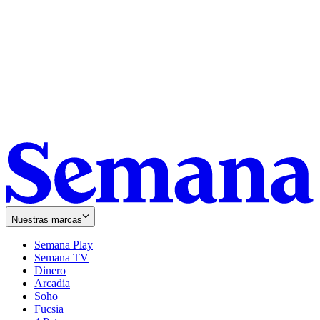
Nuestras marcas
Semana Play
Semana TV
Dinero
Arcadia
Soho
Opens
Fucsia
in
Opens