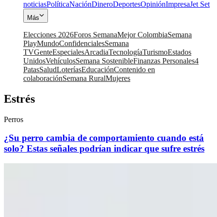
noticias
Política
Nación
Dinero
Deportes
Opinión
Impresa
Jet Set
Más
Elecciones 2026
Foros Semana
Mejor Colombia
Semana
Play
Mundo
Confidenciales
Semana
TV
Gente
Especiales
Arcadia
Tecnología
Turismo
Estados
Unidos
Vehículos
Semana Sostenible
Finanzas Personales
4
Patas
Salud
Loterías
Educación
Contenido en
colaboración
Semana Rural
Mujeres
Estrés
Perros
¿Su perro cambia de comportamiento cuando está
solo? Estas señales podrían indicar que sufre estrés