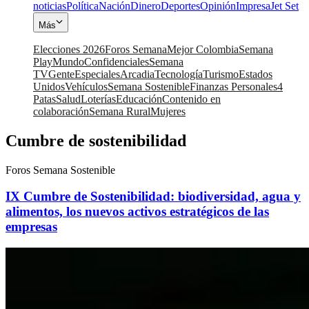
noticias
Política
Nación
Dinero
Deportes
Opinión
Impresa
Jet Set
Más
Elecciones 2026
Foros Semana
Mejor Colombia
Semana
Play
Mundo
Confidenciales
Semana
TV
Gente
Especiales
Arcadia
Tecnología
Turismo
Estados
Unidos
Vehículos
Semana Sostenible
Finanzas Personales
4
Patas
Salud
Loterías
Educación
Contenido en
colaboración
Semana Rural
Mujeres
Cumbre de sostenibilidad
Foros Semana Sostenible
IX Cumbre de Sostenibilidad: biodiversidad, agua y
alimentos, los nuevos activos estratégicos de las
empresas