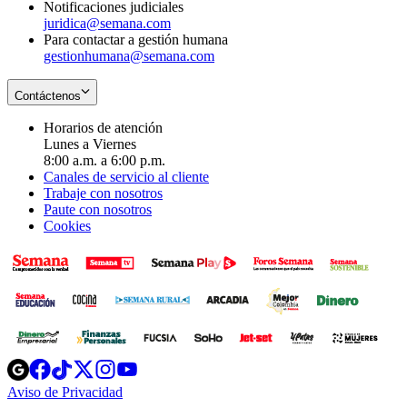
Notificaciones judiciales
juridica@semana.com
Para contactar a gestión humana
gestionhumana@semana.com
Contáctenos
Horarios de atención
Lunes a Viernes
8:00 a.m. a 6:00 p.m.
Canales de servicio al cliente
Trabaje con nosotros
Paute con nosotros
Cookies
Opens
Opens
Opens
Opens
Opens
in
in
in
in
in
Aviso de Privacidad
Opens
new
new
new
new
new