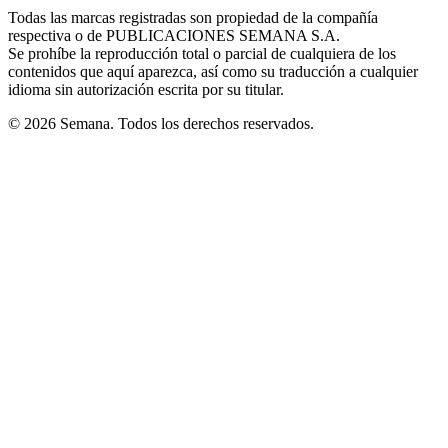
in
window
window
window
window
window
Todas las marcas registradas son propiedad de la compañía
new
respectiva o de PUBLICACIONES SEMANA S.A.
window
Se prohíbe la reproducción total o parcial de cualquiera de los
contenidos que aquí aparezca, así como su traducción a cualquier
idioma sin autorización escrita por su titular.
© 2026 Semana. Todos los derechos reservados.