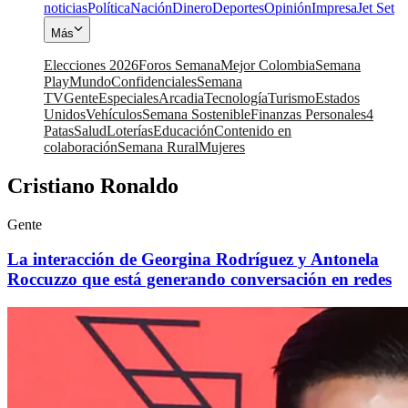
noticias
Política
Nación
Dinero
Deportes
Opinión
Impresa
Jet Set
Más
Elecciones 2026
Foros Semana
Mejor Colombia
Semana
Play
Mundo
Confidenciales
Semana
TV
Gente
Especiales
Arcadia
Tecnología
Turismo
Estados
Unidos
Vehículos
Semana Sostenible
Finanzas Personales
4
Patas
Salud
Loterías
Educación
Contenido en
colaboración
Semana Rural
Mujeres
Cristiano Ronaldo
Gente
La interacción de Georgina Rodríguez y Antonela
Roccuzzo que está generando conversación en redes