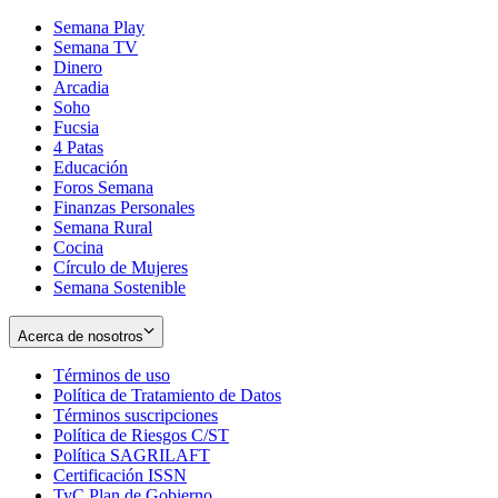
Semana Play
Semana TV
Dinero
Arcadia
Soho
Opens
Fucsia
in
Opens
4 Patas
new
in
Educación
window
new
Foros Semana
window
Finanzas Personales
Semana Rural
Cocina
Círculo de Mujeres
Semana Sostenible
Acerca de nosotros
Términos de uso
Opens
Política de Tratamiento de Datos
in
Opens
Términos suscripciones
new
Opens
in
Política de Riesgos C/ST
window
in
Opens
new
Política SAGRILAFT
Opens
new
in
window
Certificación ISSN
Opens
in
window
new
TyC Plan de Gobierno
in
new
Opens
window