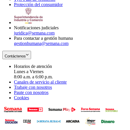
Protección del consumidor
new
window
in
Opens
window
new
in
window
new
window
Notificaciones judiciales
juridica@semana.com
Para contactar a gestión humana
gestionhumana@semana.com
Contáctenos
Horarios de atención
Lunes a Viernes
8:00 a.m. a 6:00 p.m.
Canales de servicio al cliente
Trabaje con nosotros
Paute con nosotros
Cookies