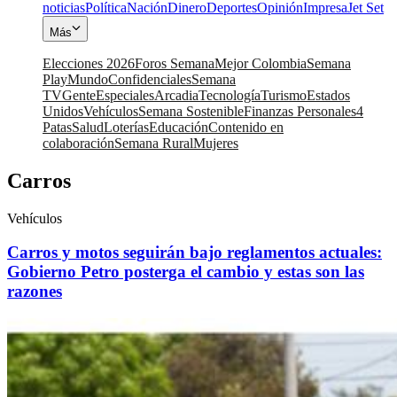
noticias
Política
Nación
Dinero
Deportes
Opinión
Impresa
Jet Set
Más
Elecciones 2026
Foros Semana
Mejor Colombia
Semana
Play
Mundo
Confidenciales
Semana
TV
Gente
Especiales
Arcadia
Tecnología
Turismo
Estados
Unidos
Vehículos
Semana Sostenible
Finanzas Personales
4
Patas
Salud
Loterías
Educación
Contenido en
colaboración
Semana Rural
Mujeres
Carros
Vehículos
Carros y motos seguirán bajo reglamentos actuales:
Gobierno Petro posterga el cambio y estas son las
razones