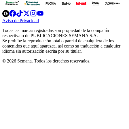
Opens
Opens
Opens
Opens
Opens
in
in
in
in
in
Aviso de Privacidad
Opens
new
new
new
new
new
in
window
window
window
window
window
Todas las marcas registradas son propiedad de la compañía
new
respectiva o de PUBLICACIONES SEMANA S.A.
window
Se prohíbe la reproducción total o parcial de cualquiera de los
contenidos que aquí aparezca, así como su traducción a cualquier
idioma sin autorización escrita por su titular.
© 2026 Semana. Todos los derechos reservados.