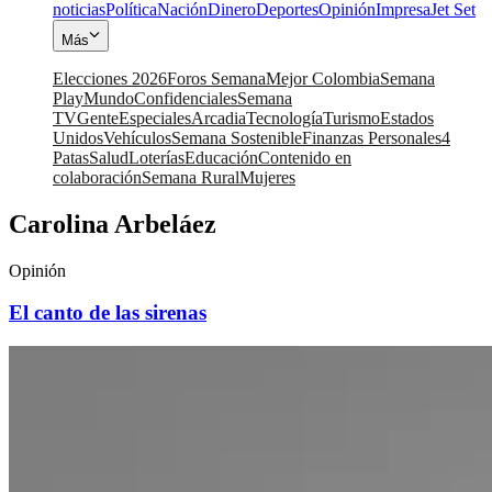
noticias
Política
Nación
Dinero
Deportes
Opinión
Impresa
Jet Set
Más
Elecciones 2026
Foros Semana
Mejor Colombia
Semana
Play
Mundo
Confidenciales
Semana
TV
Gente
Especiales
Arcadia
Tecnología
Turismo
Estados
Unidos
Vehículos
Semana Sostenible
Finanzas Personales
4
Patas
Salud
Loterías
Educación
Contenido en
colaboración
Semana Rural
Mujeres
Carolina Arbeláez
Opinión
El canto de las sirenas