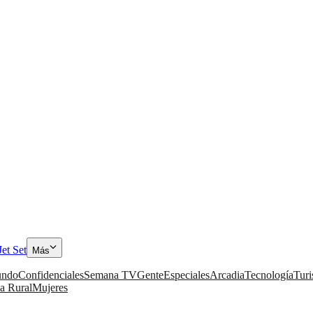
Jet Set
Más
ndo
Confidenciales
Semana TV
Gente
Especiales
Arcadia
Tecnología
Tur
a Rural
Mujeres