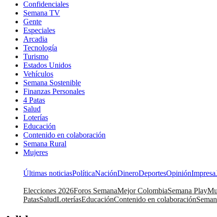
Confidenciales
Semana TV
Gente
Especiales
Arcadia
Tecnología
Turismo
Estados Unidos
Vehículos
Semana Sostenible
Finanzas Personales
4 Patas
Salud
Loterías
Educación
Contenido en colaboración
Semana Rural
Mujeres
Últimas noticias
Política
Nación
Dinero
Deportes
Opinión
Impresa
Elecciones 2026
Foros Semana
Mejor Colombia
Semana Play
Mu
Patas
Salud
Loterías
Educación
Contenido en colaboración
Seman