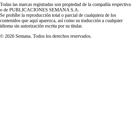
window
window
window
window
window
Todas las marcas registradas son propiedad de la compañía respectiva
new
o de PUBLICACIONES SEMANA S.A.
window
Se prohíbe la reproducción total o parcial de cualquiera de los
contenidos que aquí aparezca, así como su traducción a cualquier
idioma sin autorización escrita por su titular.
© 2026 Semana. Todos los derechos reservados.