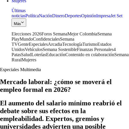
Mujeres
Últimas
noticias
Política
Nación
Dinero
Deportes
Opinión
Impresa
Jet Set
Más
Elecciones 2026
Foros Semana
Mejor Colombia
Semana
Play
Mundo
Confidenciales
Semana
TV
Gente
Especiales
Arcadia
Tecnología
Turismo
Estados
Unidos
Vehículos
Semana Sostenible
Finanzas Personales
4
Patas
Salud
Loterías
Educación
Contenido en colaboración
Semana
Rural
Mujeres
Especiales Multimedia
Mercado laboral: ¿cómo se moverá el
empleo formal en 2026?
El aumento del salario mínimo reabrió el
debate sobre sus efectos en la
empleabilidad. Expertos, gremios y
universidades advierten una posible