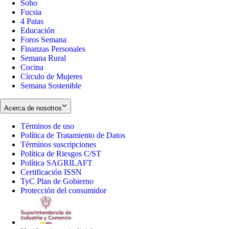
Soho
Opens
Fucsia
in
Opens
4 Patas
new
in
Educación
window
new
Foros Semana
window
Finanzas Personales
Semana Rural
Cocina
Círculo de Mujeres
Semana Sostenible
Acerca de nosotros
Términos de uso
Opens
Política de Tratamiento de Datos
in
Opens
Términos suscripciones
new
Opens
in
Política de Riesgos C/ST
window
in
Opens
new
Política SAGRILAFT
Opens
new
in
window
Certificación ISSN
Opens
in
window
new
TyC Plan de Gobierno
in
new
Opens
window
Protección del consumidor
new
window
in
Opens
window
new
in
window
new
window