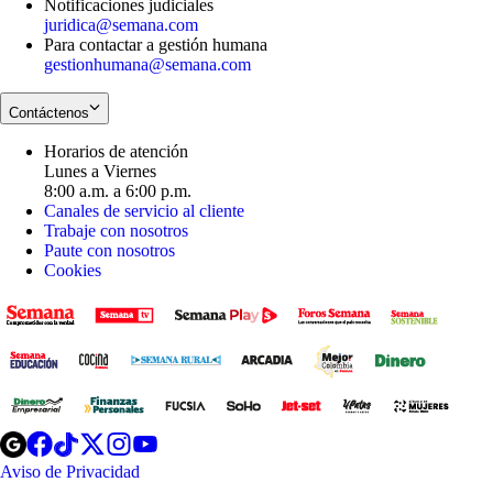
Notificaciones judiciales
juridica@semana.com
Para contactar a gestión humana
gestionhumana@semana.com
Contáctenos
Horarios de atención
Lunes a Viernes
8:00 a.m. a 6:00 p.m.
Canales de servicio al cliente
Trabaje con nosotros
Paute con nosotros
Cookies
Opens
Opens
Opens
Opens
Opens
in
in
in
in
in
Aviso de Privacidad
Opens
new
new
new
new
new
in