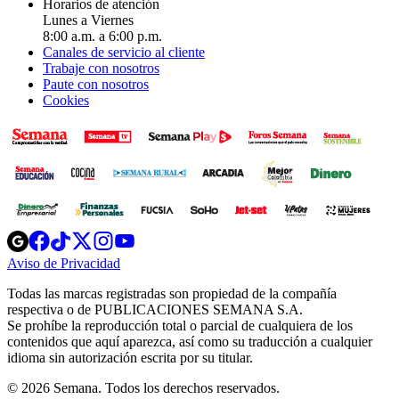
Horarios de atención
Lunes a Viernes
8:00 a.m. a 6:00 p.m.
Canales de servicio al cliente
Trabaje con nosotros
Paute con nosotros
Cookies
Opens
Opens
Opens
Opens
Opens
in
in
in
in
in
Aviso de Privacidad
Opens
new
new
new
new
new
in
window
window
window
window
window
Todas las marcas registradas son propiedad de la compañía
new
respectiva o de PUBLICACIONES SEMANA S.A.
window
Se prohíbe la reproducción total o parcial de cualquiera de los
contenidos que aquí aparezca, así como su traducción a cualquier
idioma sin autorización escrita por su titular.
© 2026 Semana. Todos los derechos reservados.