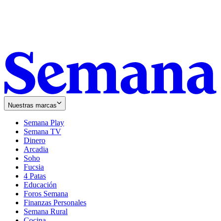
Nuestras marcas
Semana Play
Semana TV
Dinero
Arcadia
Soho
Opens
Fucsia
in
Opens
4 Patas
new
in
Educación
window
new
Foros Semana
window
Finanzas Personales
Semana Rural
Cocina