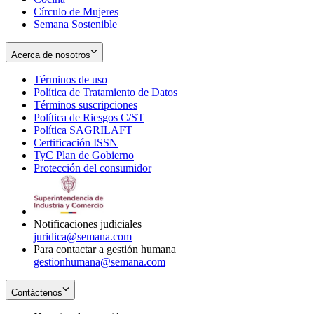
Círculo de Mujeres
Semana Sostenible
Acerca de nosotros
Términos de uso
Opens
Política de Tratamiento de Datos
in
Opens
Términos suscripciones
new
Opens
in
Política de Riesgos C/ST
window
in
Opens
new
Política SAGRILAFT
Opens
new
in
window
Certificación ISSN
Opens
in
window
new
TyC Plan de Gobierno
in
new
Opens
window
Protección del consumidor
new
window
in
Opens
window
new
in
window
new
window
Notificaciones judiciales
juridica@semana.com
Para contactar a gestión humana
gestionhumana@semana.com
Contáctenos