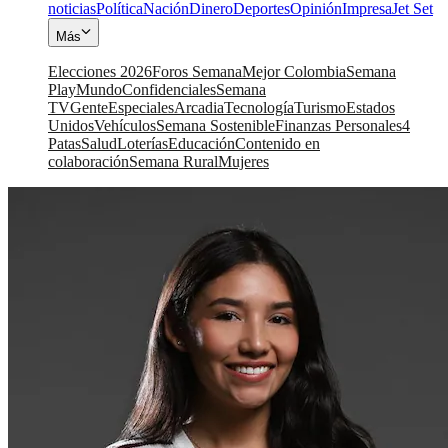
noticias
Política
Nación
Dinero
Deportes
Opinión
Impresa
Jet Set
Más
Elecciones 2026
Foros Semana
Mejor Colombia
Semana
Play
Mundo
Confidenciales
Semana
TV
Gente
Especiales
Arcadia
Tecnología
Turismo
Estados
Unidos
Vehículos
Semana Sostenible
Finanzas Personales
4
Patas
Salud
Loterías
Educación
Contenido en
colaboración
Semana Rural
Mujeres