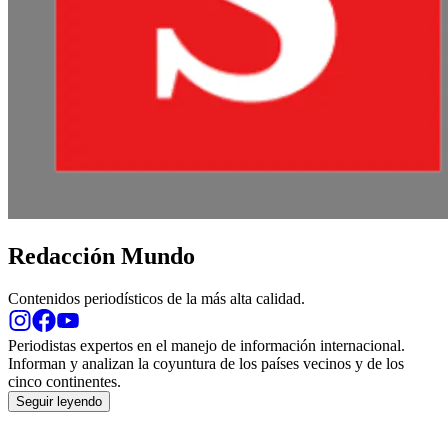
Redacción Mundo
Contenidos periodísticos de la más alta calidad.
Opens
Opens
Opens
in
in
in
Periodistas expertos en el manejo de información internacional.
new
new
new
Informan y analizan la coyuntura de los países vecinos y de los
window
window
window
cinco continentes.
Seguir leyendo