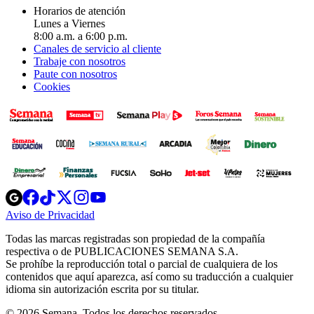
Horarios de atención
Lunes a Viernes
8:00 a.m. a 6:00 p.m.
Canales de servicio al cliente
Trabaje con nosotros
Paute con nosotros
Cookies
Opens
Opens
Opens
Opens
Opens
in
in
in
in
in
Aviso de Privacidad
Opens
new
new
new
new
new
in
window
window
window
window
window
Todas las marcas registradas son propiedad de la compañía
new
respectiva o de PUBLICACIONES SEMANA S.A.
window
Se prohíbe la reproducción total o parcial de cualquiera de los
contenidos que aquí aparezca, así como su traducción a cualquier
idioma sin autorización escrita por su titular.
© 2026 Semana. Todos los derechos reservados.