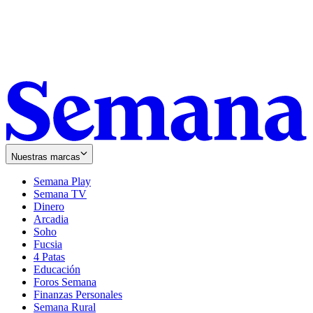
Nuestras marcas
Semana Play
Semana TV
Dinero
Arcadia
Soho
Opens
Fucsia
in
Opens
4 Patas
new
in
Educación
window
new
Foros Semana
window
Finanzas Personales
Semana Rural