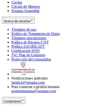
Cocina
Círculo de Mujeres
Semana Sostenible
Acerca de nosotros
Términos de uso
Opens
Política de Tratamiento de Datos
in
Opens
Términos suscripciones
new
Opens
in
Política de Riesgos C/ST
window
in
Opens
new
Política SAGRILAFT
Opens
new
in
window
Certificación ISSN
Opens
in
window
new
TyC Plan de Gobierno
in
new
Opens
window
Protección del consumidor
new
window
in
Opens
window
new
in
window
new
window
Notificaciones judiciales
juridica@semana.com
Para contactar a gestión humana
gestionhumana@semana.com
Contáctenos