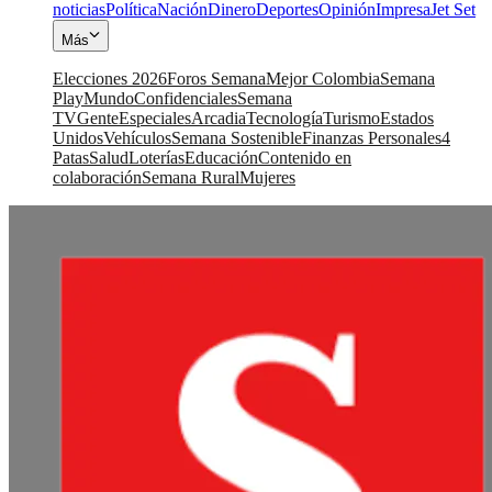
noticias
Política
Nación
Dinero
Deportes
Opinión
Impresa
Jet Set
Más
Elecciones 2026
Foros Semana
Mejor Colombia
Semana
Play
Mundo
Confidenciales
Semana
TV
Gente
Especiales
Arcadia
Tecnología
Turismo
Estados
Unidos
Vehículos
Semana Sostenible
Finanzas Personales
4
Patas
Salud
Loterías
Educación
Contenido en
colaboración
Semana Rural
Mujeres