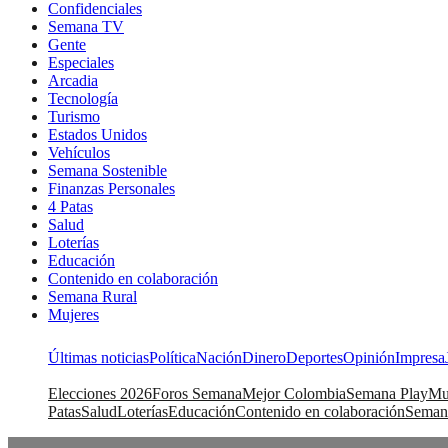
Confidenciales
Semana TV
Gente
Especiales
Arcadia
Tecnología
Turismo
Estados Unidos
Vehículos
Semana Sostenible
Finanzas Personales
4 Patas
Salud
Loterías
Educación
Contenido en colaboración
Semana Rural
Mujeres
Últimas noticias
Política
Nación
Dinero
Deportes
Opinión
Impresa
Elecciones 2026
Foros Semana
Mejor Colombia
Semana Play
Mu
Patas
Salud
Loterías
Educación
Contenido en colaboración
Seman