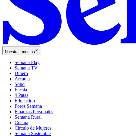
Nuestras marcas
Semana Play
Semana TV
Dinero
Arcadia
Soho
Opens
Fucsia
in
Opens
4 Patas
new
in
Educación
window
new
Foros Semana
window
Finanzas Personales
Semana Rural
Cocina
Círculo de Mujeres
Semana Sostenible