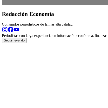
Redacción Economía
Contenidos periodísticos de la más alta calidad.
Opens
Opens
Opens
in
in
in
Periodistas con larga experiencia en información económica, finanzas 
new
new
new
Seguir leyendo
window
window
window