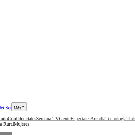
Jet Set
Más
ndo
Confidenciales
Semana TV
Gente
Especiales
Arcadia
Tecnología
Tur
a Rural
Mujeres