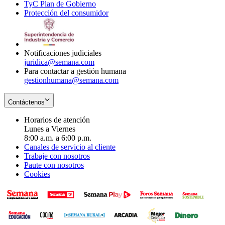
TyC Plan de Gobierno
in
new
Opens
window
Protección del consumidor
new
window
in
Opens
window
new
in
window
new
window
Notificaciones judiciales
juridica@semana.com
Para contactar a gestión humana
gestionhumana@semana.com
Contáctenos
Horarios de atención
Lunes a Viernes
8:00 a.m. a 6:00 p.m.
Canales de servicio al cliente
Trabaje con nosotros
Paute con nosotros
Cookies