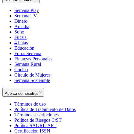
Semana Play
Semana TV
Dinero
Arcadia
Soho
Opens
Fucsia
in
Opens
4 Patas
new
in
Educación
window
new
Foros Semana
window
Finanzas Personales
Semana Rural
Cocina
Círculo de Mujeres
Semana Sostenible
Acerca de nosotros
Términos de uso
Opens
Política de Tratamiento de Datos
in
Opens
Términos suscripciones
new
Opens
in
Política de Riesgos C/ST
window
in
Opens
new
Política SAGRILAFT
Opens
new
in
window
Certificación ISSN
Opens
in
window
new