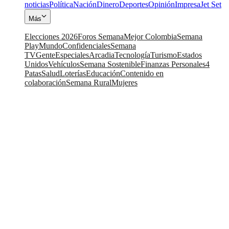
noticias
Política
Nación
Dinero
Deportes
Opinión
Impresa
Jet Set
Más
Elecciones 2026
Foros Semana
Mejor Colombia
Semana
Play
Mundo
Confidenciales
Semana
TV
Gente
Especiales
Arcadia
Tecnología
Turismo
Estados
Unidos
Vehículos
Semana Sostenible
Finanzas Personales
4
Patas
Salud
Loterías
Educación
Contenido en
colaboración
Semana Rural
Mujeres