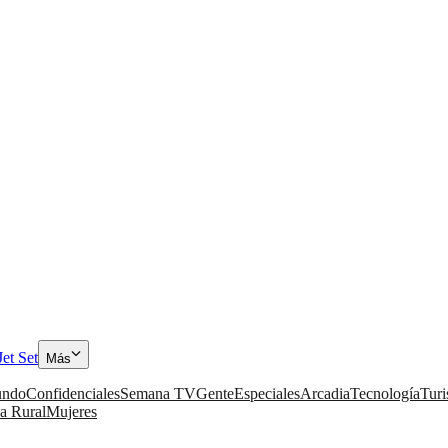
Jet Set
Más
ndo
Confidenciales
Semana TV
Gente
Especiales
Arcadia
Tecnología
Tur
a Rural
Mujeres