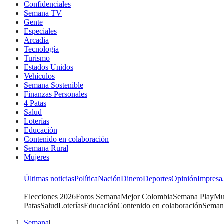
Confidenciales
Semana TV
Gente
Especiales
Arcadia
Tecnología
Turismo
Estados Unidos
Vehículos
Semana Sostenible
Finanzas Personales
4 Patas
Salud
Loterías
Educación
Contenido en colaboración
Semana Rural
Mujeres
Últimas noticias
Política
Nación
Dinero
Deportes
Opinión
Impresa
Elecciones 2026
Foros Semana
Mejor Colombia
Semana Play
Mu
Patas
Salud
Loterías
Educación
Contenido en colaboración
Seman
Semana
|