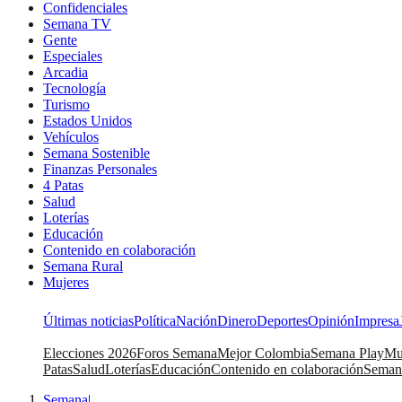
Confidenciales
Semana TV
Gente
Especiales
Arcadia
Tecnología
Turismo
Estados Unidos
Vehículos
Semana Sostenible
Finanzas Personales
4 Patas
Salud
Loterías
Educación
Contenido en colaboración
Semana Rural
Mujeres
Últimas noticias
Política
Nación
Dinero
Deportes
Opinión
Impresa
Elecciones 2026
Foros Semana
Mejor Colombia
Semana Play
Mu
Patas
Salud
Loterías
Educación
Contenido en colaboración
Seman
Semana
|