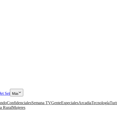
Jet Set
Más
ndo
Confidenciales
Semana TV
Gente
Especiales
Arcadia
Tecnología
Tur
a Rural
Mujeres