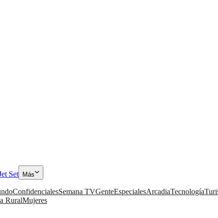
Jet Set
Más
ndo
Confidenciales
Semana TV
Gente
Especiales
Arcadia
Tecnología
Tur
a Rural
Mujeres