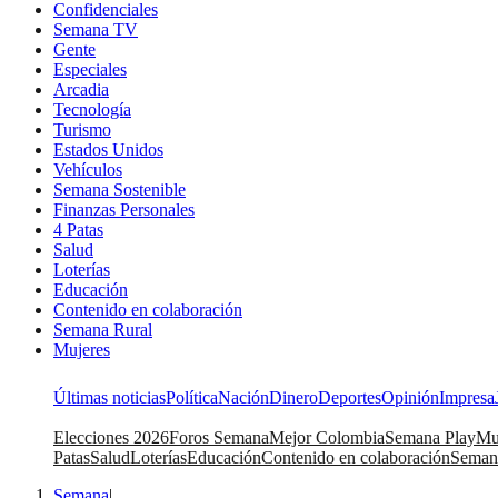
Confidenciales
Semana TV
Gente
Especiales
Arcadia
Tecnología
Turismo
Estados Unidos
Vehículos
Semana Sostenible
Finanzas Personales
4 Patas
Salud
Loterías
Educación
Contenido en colaboración
Semana Rural
Mujeres
Últimas noticias
Política
Nación
Dinero
Deportes
Opinión
Impresa
Elecciones 2026
Foros Semana
Mejor Colombia
Semana Play
Mu
Patas
Salud
Loterías
Educación
Contenido en colaboración
Seman
Semana
|