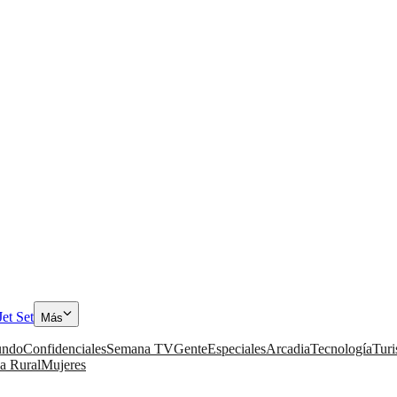
Jet Set
Más
ndo
Confidenciales
Semana TV
Gente
Especiales
Arcadia
Tecnología
Tur
a Rural
Mujeres