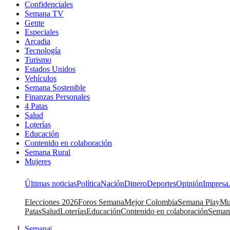
Confidenciales
Semana TV
Gente
Especiales
Arcadia
Tecnología
Turismo
Estados Unidos
Vehículos
Semana Sostenible
Finanzas Personales
4 Patas
Salud
Loterías
Educación
Contenido en colaboración
Semana Rural
Mujeres
Últimas noticias
Política
Nación
Dinero
Deportes
Opinión
Impresa
Elecciones 2026
Foros Semana
Mejor Colombia
Semana Play
Mu
Patas
Salud
Loterías
Educación
Contenido en colaboración
Seman
Semana
|