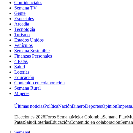
Confidenciales
Semana TV
Gente
Especiales
Arcadia
Tecnología
Turismo
Estados Unidos
Vehículos
Semana Sostenible
Finanzas Personales
4 Patas
Salud
Loterías
Educación
Contenido en colaboración
Semana Rural
Mujeres
Últimas noticias
Política
Nación
Dinero
Deportes
Opinión
Impresa
Elecciones 2026
Foros Semana
Mejor Colombia
Semana Play
Mu
Patas
Salud
Loterías
Educación
Contenido en colaboración
Seman
Semana
|