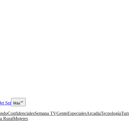
Jet Set
Más
ndo
Confidenciales
Semana TV
Gente
Especiales
Arcadia
Tecnología
Tur
a Rural
Mujeres