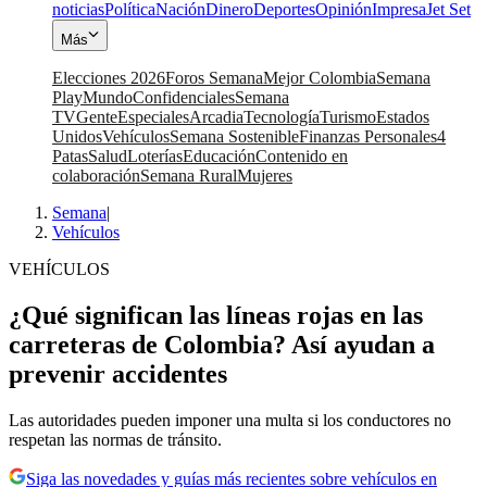
noticias
Política
Nación
Dinero
Deportes
Opinión
Impresa
Jet Set
Más
Elecciones 2026
Foros Semana
Mejor Colombia
Semana
Play
Mundo
Confidenciales
Semana
TV
Gente
Especiales
Arcadia
Tecnología
Turismo
Estados
Unidos
Vehículos
Semana Sostenible
Finanzas Personales
4
Patas
Salud
Loterías
Educación
Contenido en
colaboración
Semana Rural
Mujeres
Semana
|
Vehículos
VEHÍCULOS
¿Qué significan las líneas rojas en las
carreteras de Colombia? Así ayudan a
prevenir accidentes
Las autoridades pueden imponer una multa si los conductores no
respetan las normas de tránsito.
Siga las novedades y guías más recientes sobre vehículos en