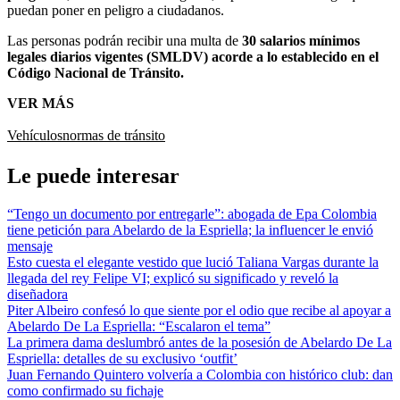
puedan poner en peligro a ciudadanos.
Las personas podrán recibir una multa de
30 salarios mínimos
legales diarios vigentes (SMLDV) acorde a lo establecido en el
Código Nacional de Tránsito.
VER MÁS
Vehículos
normas de tránsito
Le puede interesar
“Tengo un documento por entregarle”: abogada de Epa Colombia
tiene petición para Abelardo de la Espriella; la influencer le envió
mensaje
Esto cuesta el elegante vestido que lució Taliana Vargas durante la
llegada del rey Felipe VI; explicó su significado y reveló la
diseñadora
Piter Albeiro confesó lo que siente por el odio que recibe al apoyar a
Abelardo De La Espriella: “Escalaron el tema”
La primera dama deslumbró antes de la posesión de Abelardo De La
Espriella: detalles de su exclusivo ‘outfit’
Juan Fernando Quintero volvería a Colombia con histórico club: dan
como confirmado su fichaje