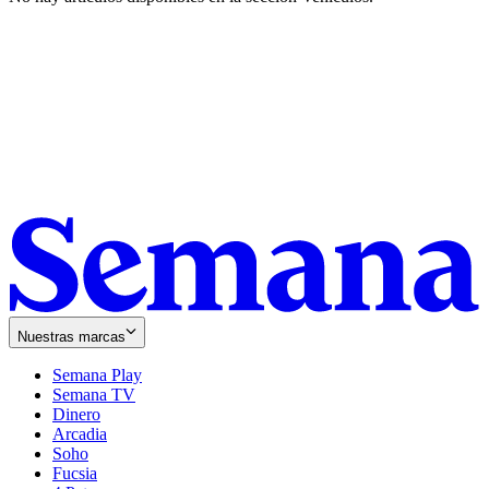
Nuestras marcas
Semana Play
Semana TV
Dinero
Arcadia
Soho
Opens
Fucsia
in
Opens