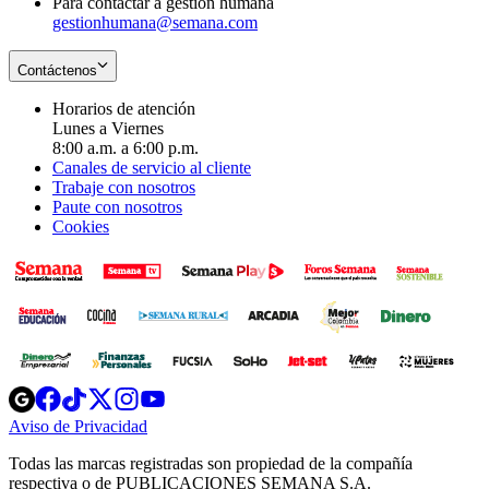
Para contactar a gestión humana
gestionhumana@semana.com
Contáctenos
Horarios de atención
Lunes a Viernes
8:00 a.m. a 6:00 p.m.
Canales de servicio al cliente
Trabaje con nosotros
Paute con nosotros
Cookies
Opens
Opens
Opens
Opens
Opens
in
in
in
in
in
Aviso de Privacidad
Opens
new
new
new
new
new
in
window
window
window
window
window
Todas las marcas registradas son propiedad de la compañía
new
respectiva o de PUBLICACIONES SEMANA S.A.
window