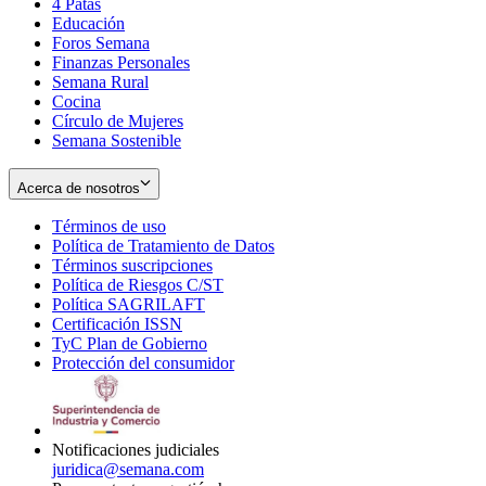
4 Patas
new
in
Educación
window
new
Foros Semana
window
Finanzas Personales
Semana Rural
Cocina
Círculo de Mujeres
Semana Sostenible
Acerca de nosotros
Términos de uso
Opens
Política de Tratamiento de Datos
in
Opens
Términos suscripciones
new
Opens
in
Política de Riesgos C/ST
window
in
Opens
new
Política SAGRILAFT
Opens
new
in
window
Certificación ISSN
Opens
in
window
new
TyC Plan de Gobierno
in
new
Opens
window
Protección del consumidor
new
window
in
Opens
window
new
in
window
new
window
Notificaciones judiciales
juridica@semana.com