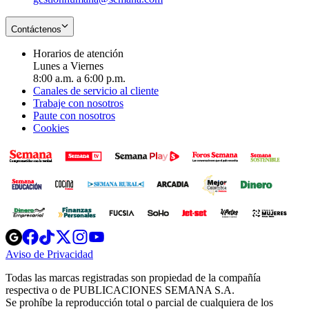
Contáctenos
Horarios de atención
Lunes a Viernes
8:00 a.m. a 6:00 p.m.
Canales de servicio al cliente
Trabaje con nosotros
Paute con nosotros
Cookies
Opens
Opens
Opens
Opens
Opens
in
in
in
in
in
Aviso de Privacidad
Opens
new
new
new
new
new
in
window
window
window
window
window
Todas las marcas registradas son propiedad de la compañía
new
respectiva o de PUBLICACIONES SEMANA S.A.
window
Se prohíbe la reproducción total o parcial de cualquiera de los