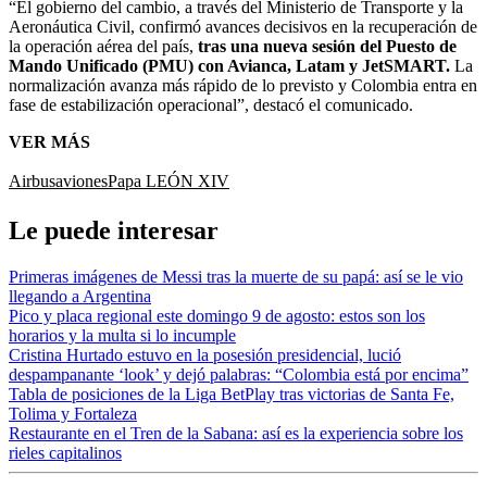
“El gobierno del cambio, a través del Ministerio de Transporte y la
Aeronáutica Civil, confirmó avances decisivos en la recuperación de
la operación aérea del país,
tras una nueva sesión del Puesto de
Mando Unificado (PMU) con Avianca, Latam y JetSMART.
La
normalización avanza más rápido de lo previsto y Colombia entra en
fase de estabilización operacional”, destacó el comunicado.
VER MÁS
Airbus
aviones
Papa LEÓN XIV
Le puede interesar
Primeras imágenes de Messi tras la muerte de su papá: así se le vio
llegando a Argentina
Pico y placa regional este domingo 9 de agosto: estos son los
horarios y la multa si lo incumple
Cristina Hurtado estuvo en la posesión presidencial, lució
despampanante ‘look’ y dejó palabras: “Colombia está por encima”
Tabla de posiciones de la Liga BetPlay tras victorias de Santa Fe,
Tolima y Fortaleza
Restaurante en el Tren de la Sabana: así es la experiencia sobre los
rieles capitalinos