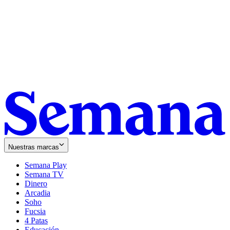
Nuestras marcas
Semana Play
Semana TV
Dinero
Arcadia
Soho
Opens
Fucsia
in
Opens
4 Patas
new
in
Educación
window
new