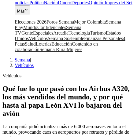
noticias
Política
Nación
Dinero
Deportes
Opinión
Impresa
Jet Set
Más
Elecciones 2026
Foros Semana
Mejor Colombia
Semana
Play
Mundo
Confidenciales
Semana
TV
Gente
Especiales
Arcadia
Tecnología
Turismo
Estados
Unidos
Vehículos
Semana Sostenible
Finanzas Personales
4
Patas
Salud
Loterías
Educación
Contenido en
colaboración
Semana Rural
Mujeres
Semana
|
Vehículos
Vehículos
Qué fue lo que pasó con los Airbus A320,
los más vendidos del mundo, y por qué
hasta al papa León XVI lo bajaron del
avión
La compañía pidió actualizar más de 6.000 aeronaves en todo el
mundo, provocando caos en aeropuertos por retrasos y pérdida de