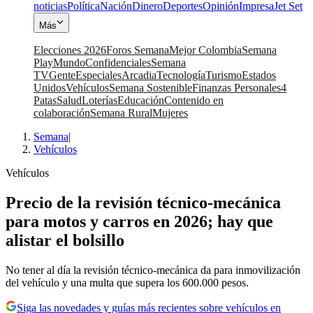
noticias
Política
Nación
Dinero
Deportes
Opinión
Impresa
Jet Set
Más
Elecciones 2026
Foros Semana
Mejor Colombia
Semana
Play
Mundo
Confidenciales
Semana
TV
Gente
Especiales
Arcadia
Tecnología
Turismo
Estados
Unidos
Vehículos
Semana Sostenible
Finanzas Personales
4
Patas
Salud
Loterías
Educación
Contenido en
colaboración
Semana Rural
Mujeres
Semana
|
Vehículos
Vehículos
Precio de la revisión técnico-mecánica
para motos y carros en 2026; hay que
alistar el bolsillo
No tener al día la revisión técnico-mecánica da para inmovilización
del vehículo y una multa que supera los 600.000 pesos.
Siga las novedades y guías más recientes sobre vehículos en