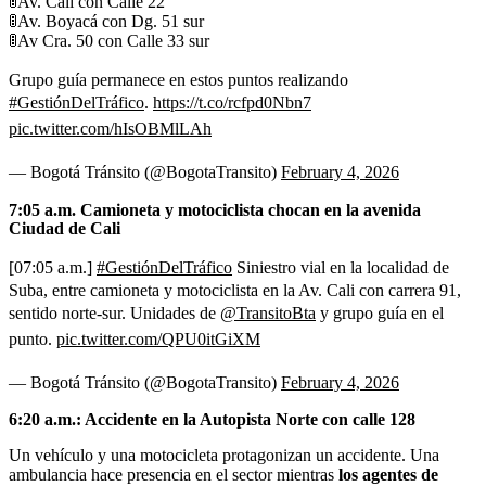
🚦Av. Cali con Calle 22
🚦Av. Boyacá con Dg. 51 sur
🚦Av Cra. 50 con Calle 33 sur
Grupo guía permanece en estos puntos realizando
#GestiónDelTráfico
.
https://t.co/rcfpd0Nbn7
pic.twitter.com/hIsOBMlLAh
— Bogotá Tránsito (@BogotaTransito)
February 4, 2026
7:05 a.m. Camioneta y motociclista chocan en la avenida
Ciudad de Cali
[07:05 a.m.]
#GestiónDelTráfico
Siniestro vial en la localidad de
Suba, entre camioneta y motociclista en la Av. Cali con carrera 91,
sentido norte-sur. Unidades de
@TransitoBta
y grupo guía en el
punto.
pic.twitter.com/QPU0itGiXM
— Bogotá Tránsito (@BogotaTransito)
February 4, 2026
6:20 a.m.: Accidente en la Autopista Norte con calle 128
Un vehículo y una motocicleta protagonizan un accidente. Una
ambulancia hace presencia en el sector mientras
los agentes de