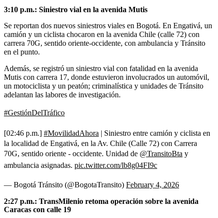
3:10 p.m.: Siniestro vial en la avenida Mutis
Se reportan dos nuevos siniestros viales en Bogotá. En Engativá, un
camión y un ciclista chocaron en la avenida Chile (calle 72) con
carrera 70G, sentido oriente-occidente, con ambulancia y Tránsito
en el punto.
Además, se registró un siniestro vial con fatalidad en la avenida
Mutis con carrera 17, donde estuvieron involucrados un automóvil,
un motociclista y un peatón; criminalística y unidades de Tránsito
adelantan las labores de investigación.
#GestiónDelTráfico
[02:46 p.m.]
#MovilidadAhora
| Siniestro entre camión y ciclista en
la localidad de Engativá, en la Av. Chile (Calle 72) con Carrera
70G, sentido oriente - occidente. Unidad de
@TransitoBta
y
ambulancia asignadas.
pic.twitter.com/lb8g04FI9c
— Bogotá Tránsito (@BogotaTransito)
February 4, 2026
2:27 p.m.: TransMilenio retoma operación sobre la avenida
Caracas con calle 19