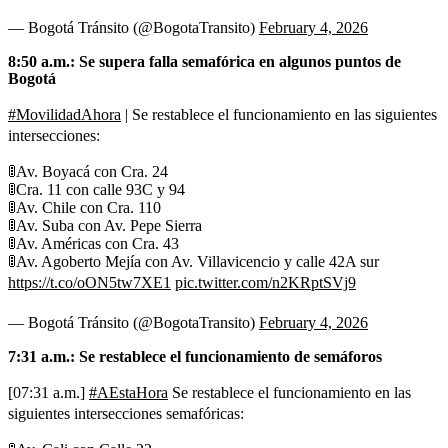
— Bogotá Tránsito (@BogotaTransito)
February 4, 2026
8:50 a.m.: Se supera falla semafórica en algunos puntos de
Bogotá
#MovilidadAhora
| Se restablece el funcionamiento en las siguientes
intersecciones:
🚦Av. Boyacá con Cra. 24
🚦Cra. 11 con calle 93C y 94
🚦Av. Chile con Cra. 110
🚦Av. Suba con Av. Pepe Sierra
🚦Av. Américas con Cra. 43
🚦Av. Agoberto Mejía con Av. Villavicencio y calle 42A sur
https://t.co/oON5tw7XE1
pic.twitter.com/n2KRptSVj9
— Bogotá Tránsito (@BogotaTransito)
February 4, 2026
7:31 a.m.: Se restablece el funcionamiento de semáforos
[07:31 a.m.]
#AEstaHora
Se restablece el funcionamiento en las
siguientes intersecciones semafóricas: