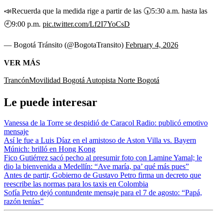
📣Recuerda que la medida rige a partir de las 🕠5:30 a.m. hasta las
🕘9:00 p.m.
pic.twitter.com/Lf2I7YoCsD
— Bogotá Tránsito (@BogotaTransito)
February 4, 2026
VER MÁS
Trancón
Movilidad Bogotá
Autopista Norte Bogotá
Le puede interesar
Vanessa de la Torre se despidió de Caracol Radio: publicó emotivo
mensaje
Así le fue a Luis Díaz en el amistoso de Aston Villa vs. Bayern
Múnich: brilló en Hong Kong
Fico Gutiérrez sacó pecho al presumir foto con Lamine Yamal; le
dio la bienvenida a Medellín: “Ave maría, pa’ qué más pues”
Antes de partir, Gobierno de Gustavo Petro firma un decreto que
reescribe las normas para los taxis en Colombia
Sofía Petro dejó contundente mensaje para el 7 de agosto: “Papá,
razón tenías”