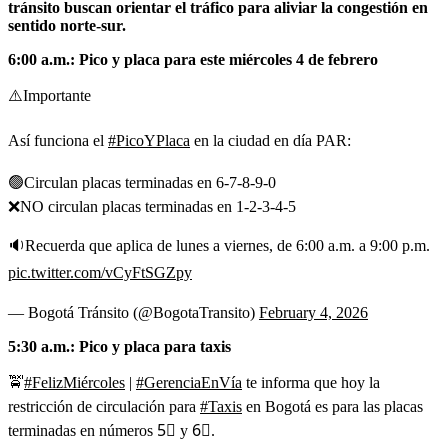
tránsito buscan orientar el tráfico para aliviar la congestión en
sentido norte-sur.
6:00 a.m.: Pico y placa para este miércoles 4 de febrero
⚠️Importante
Así funciona el
#PicoYPlaca
en la ciudad en día PAR:
🟢Circulan placas terminadas en 6-7-8-9-0
❌NO circulan placas terminadas en 1-2-3-4-5
🔉Recuerda que aplica de lunes a viernes, de 6:00 a.m. a 9:00 p.m.
pic.twitter.com/vCyFtSGZpy
— Bogotá Tránsito (@BogotaTransito)
February 4, 2026
5:30 a.m.: Pico y placa para taxis
🚖
#FelizMiércoles
|
#GerenciaEnVía
te informa que hoy la
restricción de circulación para
#Taxis
en Bogotá es para las placas
terminadas en números 5⃣ y 6⃣.