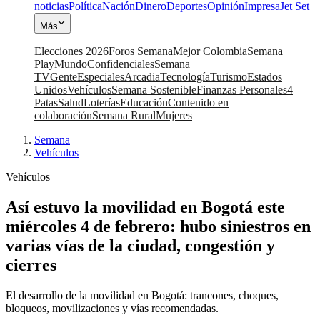
noticias
Política
Nación
Dinero
Deportes
Opinión
Impresa
Jet Set
Más
Elecciones 2026
Foros Semana
Mejor Colombia
Semana
Play
Mundo
Confidenciales
Semana
TV
Gente
Especiales
Arcadia
Tecnología
Turismo
Estados
Unidos
Vehículos
Semana Sostenible
Finanzas Personales
4
Patas
Salud
Loterías
Educación
Contenido en
colaboración
Semana Rural
Mujeres
Semana
|
Vehículos
Vehículos
Así estuvo la movilidad en Bogotá este
miércoles 4 de febrero: hubo siniestros en
varias vías de la ciudad, congestión y
cierres
El desarrollo de la movilidad en Bogotá: trancones, choques,
bloqueos, movilizaciones y vías recomendadas.