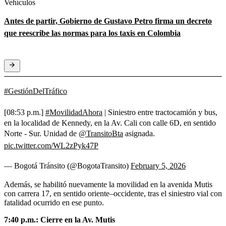
Vehículos
Antes de partir, Gobierno de Gustavo Petro firma un decreto
que reescribe las normas para los taxis en Colombia
#GestiónDelTráfico
[08:53 p.m.]
#MovilidadAhora
| Siniestro entre tractocamión y bus,
en la localidad de Kennedy, en la Av. Cali con calle 6D, en sentido
Norte - Sur. Unidad de
@TransitoBta
asignada.
pic.twitter.com/WL2zPyk47P
— Bogotá Tránsito (@BogotaTransito)
February 5, 2026
Además, se habilitó nuevamente la movilidad en la avenida Mutis
con carrera 17, en sentido oriente–occidente, tras el siniestro vial con
fatalidad ocurrido en ese punto.
7:40 p.m.: Cierre en la Av. Mutis