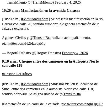
— TransMilenio (@TransMilenio)
February 4, 2026
10:20 a.m.: Manifestación en la avenida Caracas
[10:20 a.m.]
#MovilidadAhora
| Se presenta manifestación en la Av.
Carcas con calle 20, sentido sur-norte. Se genera afectación de la
calzada exclusiva.
Agentes Civiles y
@TransitoBta
realizan acompañamiento.
pic.twitter.com/H2bIzv0zMp
— Bogotá Tránsito (@BogotaTransito)
February 4, 2026
9:10 a.m.: Choque entre dos camiones en la Autopista Norte
con calle 118
#GestiónDelTráfico
[09:10 a.m.]
#MovilidadAhora
| Siniestro vial en la localidad de
Suba, entre dos camiones en la autopista Norte con calle 118,
sentido norte-sur. Se asigna unidad de
@TransitoBta
.
❌Afectación de un carril de la calzada.
pic.twitter.com/bzqhQjglL7