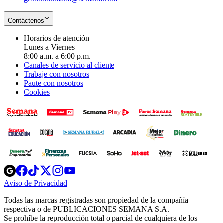
Contáctenos
Horarios de atención
Lunes a Viernes
8:00 a.m. a 6:00 p.m.
Canales de servicio al cliente
Trabaje con nosotros
Paute con nosotros
Cookies
Opens
Opens
Opens
Opens
Opens
in
in
in
in
in
Aviso de Privacidad
Opens
new
new
new
new
new
in
window
window
window
window
window
Todas las marcas registradas son propiedad de la compañía
new
respectiva o de PUBLICACIONES SEMANA S.A.
window
Se prohíbe la reproducción total o parcial de cualquiera de los