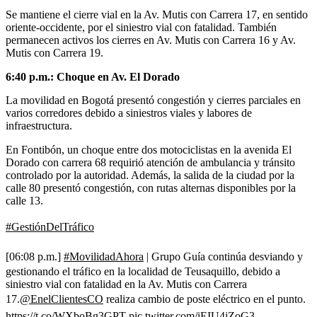
Se mantiene el cierre vial en la Av. Mutis con Carrera 17, en sentido
oriente-occidente, por el siniestro vial con fatalidad. También
permanecen activos los cierres en Av. Mutis con Carrera 16 y Av.
Mutis con Carrera 19.
6:40 p.m.: Choque en Av. El Dorado
La movilidad en Bogotá presentó congestión y cierres parciales en
varios corredores debido a siniestros viales y labores de
infraestructura.
En Fontibón, un choque entre dos motociclistas en la avenida El
Dorado con carrera 68 requirió atención de ambulancia y tránsito
controlado por la autoridad. Además, la salida de la ciudad por la
calle 80 presentó congestión, con rutas alternas disponibles por la
calle 13.
#GestiónDelTráfico
[06:08 p.m.]
#MovilidadAhora
| Grupo Guía continúa desviando y
gestionando el tráfico en la localidad de Teusaquillo, debido a
siniestro vial con fatalidad en la Av. Mutis con Carrera
17.
@EnelClientesCO
realiza cambio de poste eléctrico en el punto.
https://t.co/WXboBg3GPT
pic.twitter.com/iEIU4jZoG3