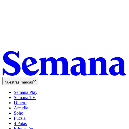
Nuestras marcas
Semana Play
Semana TV
Dinero
Arcadia
Soho
Opens
Fucsia
in
Opens
4 Patas
new
in
Educación
window
new