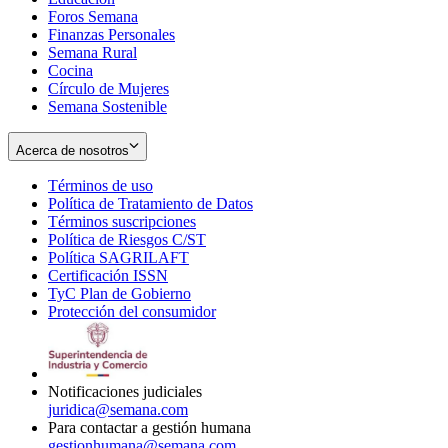
Foros Semana
window
Finanzas Personales
Semana Rural
Cocina
Círculo de Mujeres
Semana Sostenible
Acerca de nosotros
Términos de uso
Opens
Política de Tratamiento de Datos
in
Opens
Términos suscripciones
new
Opens
in
Política de Riesgos C/ST
window
in
Opens
new
Política SAGRILAFT
Opens
new
in
window
Certificación ISSN
Opens
in
window
new
TyC Plan de Gobierno
in
new
Opens
window
Protección del consumidor
new
window
in
Opens
window
new
in
window
new
window
Notificaciones judiciales
juridica@semana.com
Para contactar a gestión humana
gestionhumana@semana.com