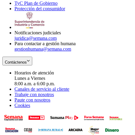
TyC Plan de Gobierno
in
new
Opens
window
Protección del consumidor
new
window
in
Opens
window
new
in
window
new
window
Notificaciones judiciales
juridica@semana.com
Para contactar a gestión humana
gestionhumana@semana.com
Contáctenos
Horarios de atención
Lunes a Viernes
8:00 a.m. a 6:00 p.m.
Canales de servicio al cliente
Trabaje con nosotros
Paute con nosotros
Cookies