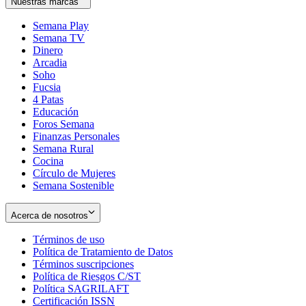
Nuestras marcas
Semana Play
Semana TV
Dinero
Arcadia
Soho
Opens
Fucsia
in
Opens
4 Patas
new
in
Educación
window
new
Foros Semana
window
Finanzas Personales
Semana Rural
Cocina
Círculo de Mujeres
Semana Sostenible
Acerca de nosotros
Términos de uso
Opens
Política de Tratamiento de Datos
in
Opens
Términos suscripciones
new
Opens
in
Política de Riesgos C/ST
window
in
Opens
new
Política SAGRILAFT
Opens
new
in
window
Certificación ISSN
Opens
in
window
new