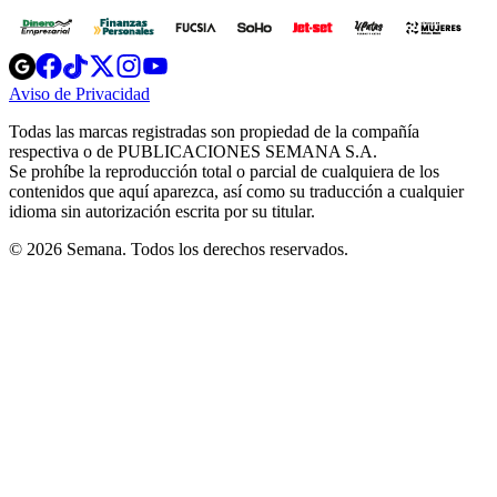
Opens
Opens
Opens
Opens
Opens
in
in
in
in
in
Aviso de Privacidad
Opens
new
new
new
new
new
in
window
window
window
window
window
Todas las marcas registradas son propiedad de la compañía
new
respectiva o de PUBLICACIONES SEMANA S.A.
window
Se prohíbe la reproducción total o parcial de cualquiera de los
contenidos que aquí aparezca, así como su traducción a cualquier
idioma sin autorización escrita por su titular.
© 2026 Semana. Todos los derechos reservados.